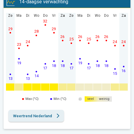
14-daagse verwachting
Zo
Ma
Di
Wo
Do
Vr
Za
Zo
Ma
Di
Wo
Do
Vr
Za
32
29
29
28
26
26
26
26
25
25
24
24
24
23
19
19
18
18
18
18
17
17
17
16
15
14
13
13
Max (°C)
Min (°C)
veel
weinig
Weertrend Nederland