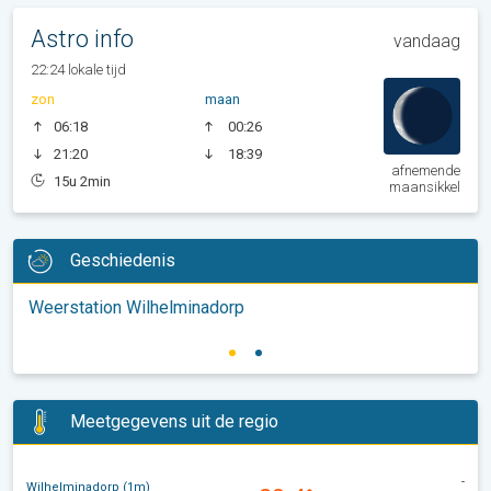
Astro info
vandaag
22:24 lokale tijd
zon
maan
06:18
00:26
21:20
18:39
afnemende
15u 2min
maansikkel
Geschiedenis
Weerstation Wilhelminadorp
Meetgegevens uit de regio
-
Wilhelminadorp (1m)