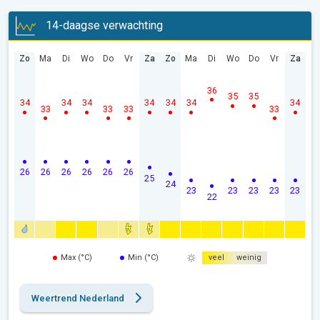
14-daagse verwachting
Zo
Ma
Di
Wo
Do
Vr
Za
Zo
Ma
Di
Wo
Do
Vr
Za
36
35
35
34
34
34
34
34
34
34
33
33
33
33
26
26
26
26
26
26
25
24
23
23
23
23
23
22
Max (°C)
Min (°C)
veel
weinig
Weertrend Nederland