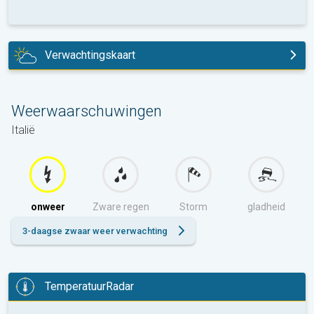
Verwachtingskaart
vandaag
Weerwaarschuwingen
Italië
onweer
Zware regen
Storm
gladheid
3-daagse zwaar weer verwachting
TemperatuurRadar