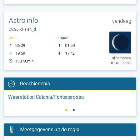
Astro info
vandaag
09:25 lokale tijd
zon
maan
06:09
01:50
19:59
17:42
afnemende
13u 50min
maansikkel
Geschiedenis
Weerstation Catania/Fontanarossa
Meetgegevens uit de regio