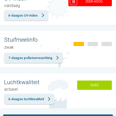
8
ZEER HOOG
vandaag
6-daagse UV-index
Stuifmeelinfo
zwak
7-daagse pollenverwachting
Luchtkwaliteit
GOED
actueel
6-daagse luchtkwaliteit