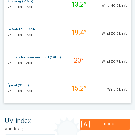
Bussang (615m)
13.2°
Wind NO 3 km/u
нд, 09.08, 06:30
-
Le Val-d'Ajol (544m)
19.4°
Wind ZO 3 km/u
нд, 09.08, 06:30
-
Colmar-Houssen Aéroport (191m)
20°
Wind ZO 7 km/u
нд, 09.08, 07:00
-
Épinal (317m)
15.2°
Wind 0 km/u
нд, 09.08, 06:30
UV-index
6
HOOG
vandaag