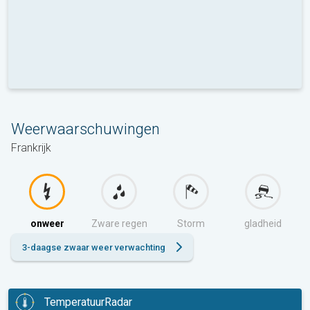
Weerwaarschuwingen
Frankrijk
onweer
Zware regen
Storm
gladheid
3-daagse zwaar weer verwachting
TemperatuurRadar