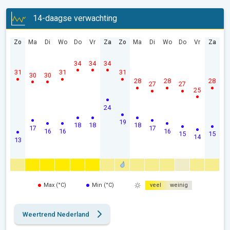
14-daagse verwachting
Zo
Ma
Di
Wo
Do
Vr
Za
Zo
Ma
Di
Wo
Do
Vr
Za
34
34
34
31
31
31
30
30
28
28
28
27
27
25
24
19
18
18
18
17
17
16
16
16
15
15
14
13
Max (°C)
Min (°C)
veel
weinig
Weertrend Nederland