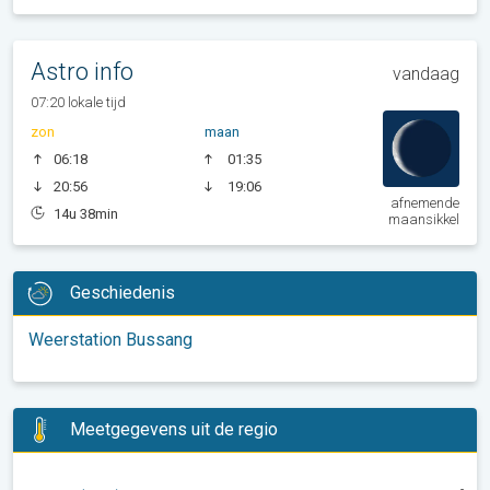
Astro info
vandaag
07:20 lokale tijd
zon
maan
06:18
01:35
20:56
19:06
afnemende
14u 38min
maansikkel
Geschiedenis
Weerstation Bussang
Meetgegevens uit de regio
-