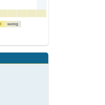
l
weinig