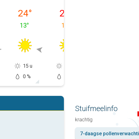
 11-08
woensdag 12-08
donderdag 13-08
vrijdag 14-08
24
°
29
°
28
°
13
°
17
°
18
°
15 u
14 u
14 u
0 %
0 %
20 %
Stuifmeelinfo
krachtig
7-daagse pollenverwacht