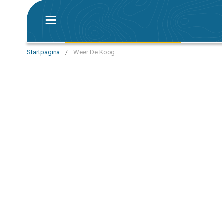
Startpagina
/
Weer De Koog