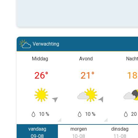
Verwachting
Middag
Avond
Nach
26
°
21
°
18
10 %
10 %
20
vandaag
morgen
dinsdag
09-08
10-08
11-08