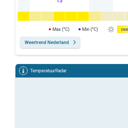
13
Max (°C)
Min (°C)
vee
Weertrend Nederland
TemperatuurRadar