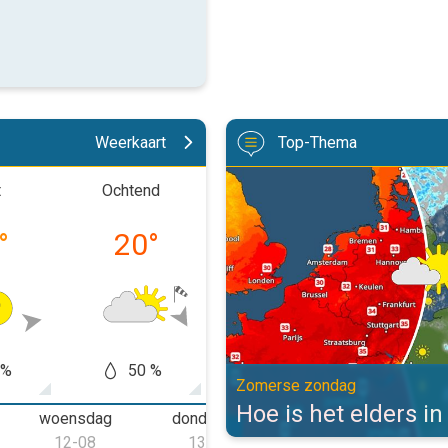
Weerkaart
Top-Thema
Hoe is het elders in Europa?. Z
t
Ochtend
Middag
Avon
°
20
°
21
°
17
 %
50 %
40 %
10
Zomerse zondag
Hoe is het elders i
woensdag
donderdag
vrijdag
12-08
13-08
14-08