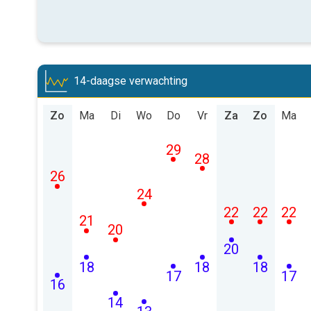
14-daagse verwachting
Zo
Ma
Di
Wo
Do
Vr
Za
Zo
Ma
29
28
26
24
22
22
22
21
20
20
18
18
18
17
17
16
14