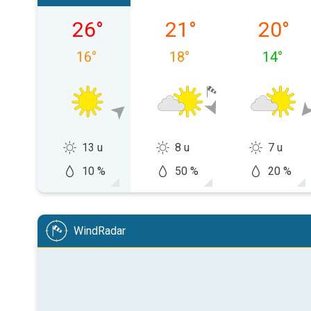
zondag 09-08
maandag 10-08
dinsdag
26
°
21
°
20
°
16
°
18
°
14
°
13 u
8 u
7 u
10 %
50 %
20 %
WindRadar