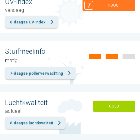
UV-index
7
HOOG
vandaag
6-daagse UV-index
Stuifmeelinfo
matig
7-daagse pollenverwachting
Luchtkwaliteit
GOED
actueel
6-daagse luchtkwaliteit