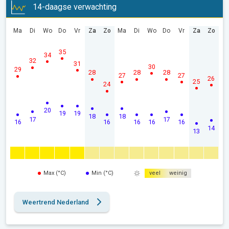
14-daagse verwachting
Ma
Di
Wo
Do
Vr
Za
Zo
Ma
Di
Wo
Do
Vr
Za
Zo
35
34
32
31
30
29
28
28
28
27
27
26
25
24
20
19
19
18
18
17
17
16
16
16
16
16
14
13
Max (°C)
Min (°C)
veel
weinig
Weertrend Nederland