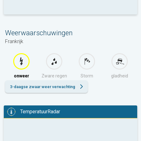
Weerwaarschuwingen
Frankrijk
onweer
Zware regen
Storm
gladheid
3-daagse zwaar weer verwachting
TemperatuurRadar