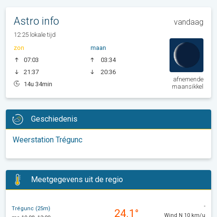
Astro info
vandaag
12:25 lokale tijd
zon
maan
07:03
03:34
21:37
20:36
afnemende
14u 34min
maansikkel
Geschiedenis
Weerstation Trégunc
Meetgegevens uit de regio
-
Trégunc (25m)
24.1°
Wind N 10 km/u