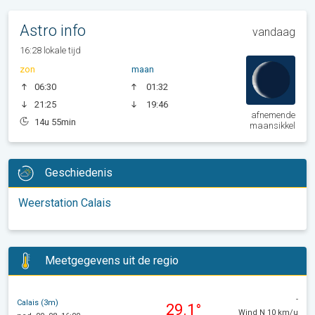
Astro info
vandaag
16:28 lokale tijd
zon
maan
06:30
01:32
21:25
19:46
afnemende
14u 55min
maansikkel
Geschiedenis
Weerstation Calais
Meetgegevens uit de regio
-
Calais (3m)
29.1°
Wind N 10 km/u