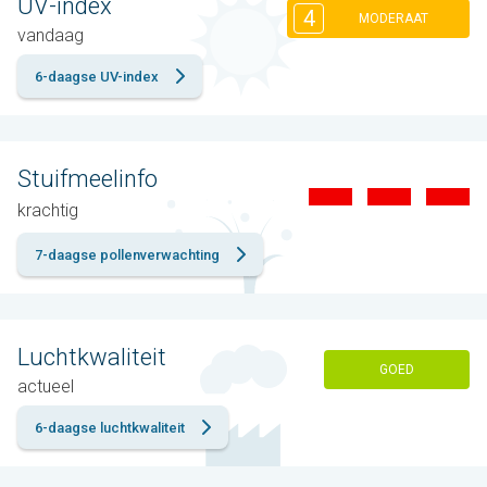
UV-index
4
MODERAAT
vandaag
6-daagse UV-index
Stuifmeelinfo
krachtig
7-daagse pollenverwachting
Luchtkwaliteit
GOED
actueel
6-daagse luchtkwaliteit