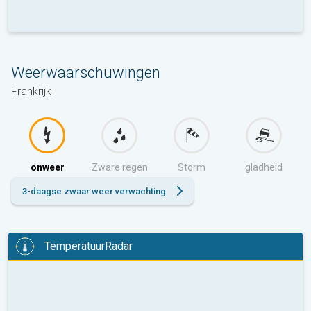
Weerwaarschuwingen
Frankrijk
onweer
Zware regen
Storm
gladheid
3-daagse zwaar weer verwachting
TemperatuurRadar