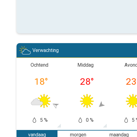
Verwachting
Ochtend
Middag
Avon
18
°
28
°
23
5 %
0 %
5 
vandaag
morgen
maandag