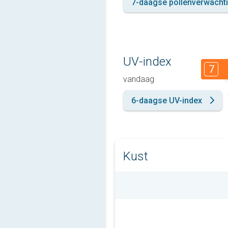
7-daagse pollenverwacht
UV-index
7
vandaag
6-daagse UV-index
Kust