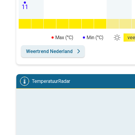
11
Max (°C)
Min (°C)
vee
Weertrend Nederland
TemperatuurRadar