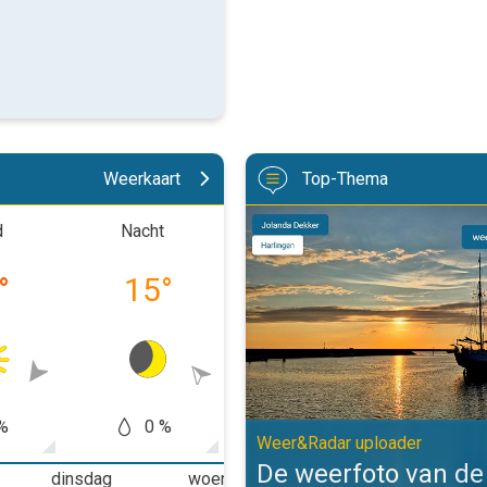
Weerkaart
Top-Thema
De weerfoto van de week. Weer&
d
Nacht
Ochtend
Midd
°
15
°
21
°
30
%
0 %
0 %
0
Weer&Radar uploader
De weerfoto van d
dinsdag
woensdag
donderdag