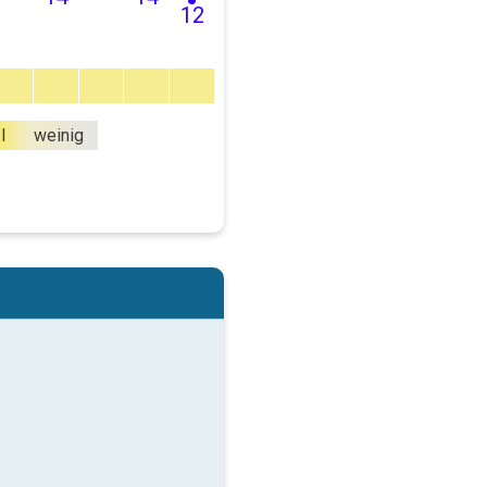
12
l
weinig