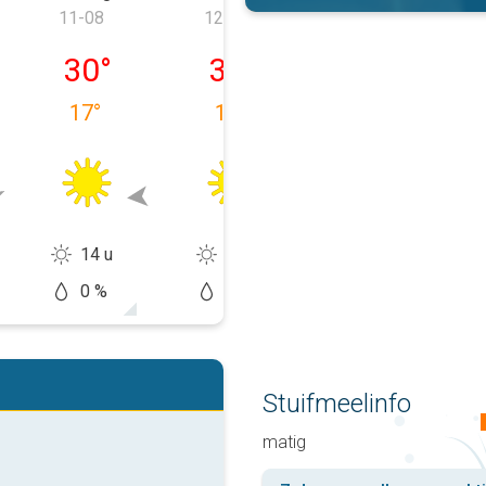
11-08
12-08
13-08
 10-08
dinsdag 11-08
woensdag 12-08
donderdag 13-
30
°
33
°
35
°
17
°
18
°
20
°
14 u
14 u
14 u
0 %
0 %
20 %
Stuifmeelinfo
matig