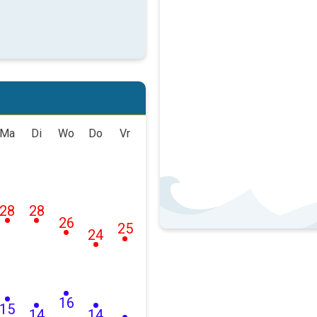
Ma
Di
Wo
Do
Vr
28
28
26
25
24
16
15
14
14