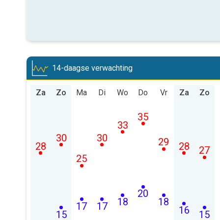
14-daagse verwachting
Za
Zo
Ma
Di
Wo
Do
Vr
Za
Zo
35
33
30
30
29
28
28
27
25
20
18
18
17
17
16
15
15