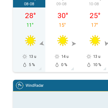
08-08
09-08
10-08
zaterdag 08-08
zondag 09-08
maandag
28
°
30
°
25
°
11
°
15
°
17
°
13 u
14 u
13 u
5 %
0 %
10 %
WindRadar