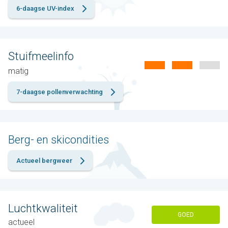
6-daagse UV-index
Stuifmeelinfo
matig
7-daagse pollenverwachting
Berg- en skicondities
Actueel bergweer
Luchtkwaliteit
GOED
actueel