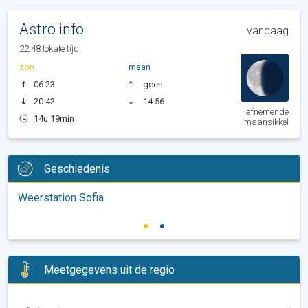
Astro info
vandaag
22:48 lokale tijd
zon
maan
06:23
geen
20:42
14:56
afnemende
14u 19min
maansikkel
Geschiedenis
Weerstation Sofia
Meetgegevens uit de regio
-