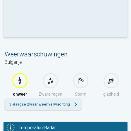
Weerwaarschuwingen
Bulgarije
onweer
Zware regen
Storm
gladheid
3-daagse zwaar weer verwachting
TemperatuurRadar