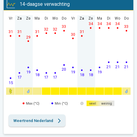
14-daagse verwachting
Vr
Za
Zo
Ma
Di
Wo
Do
Vr
Za
Zo
Ma
Di
Wo
Do
34
34
34
34
33
33
32
32
31
31
31
31
30
29
21
21
21
20
19
19
19
18
18
18
17
17
17
15
Max (°C)
Min (°C)
veel
weinig
Weertrend Nederland