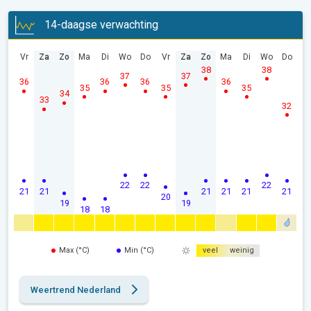
14-daagse verwachting
Vr
Za
Zo
Ma
Di
Wo
Do
Vr
Za
Zo
Ma
Di
Wo
Do
38
38
37
37
36
36
36
36
35
35
35
34
33
32
22
22
22
21
21
21
21
21
21
20
19
19
18
18
Max (°C)
Min (°C)
veel
weinig
Weertrend Nederland