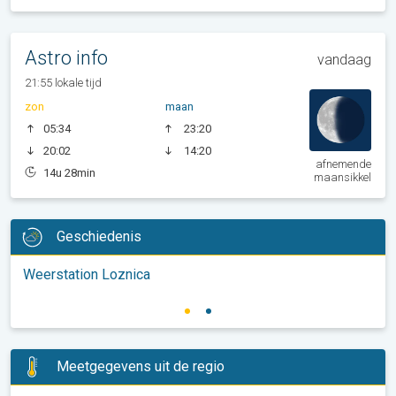
Astro info
vandaag
21:55 lokale tijd
zon
maan
05:34
23:20
20:02
14:20
afnemende
14u 28min
maansikkel
Geschiedenis
Weerstation Loznica
Meetgegevens uit de regio