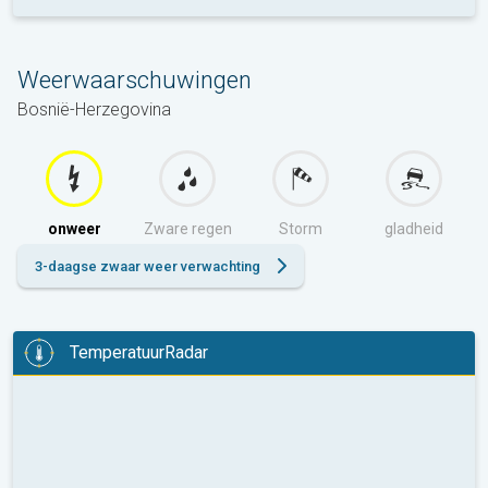
Weerwaarschuwingen
Bosnië-Herzegovina
onweer
Zware regen
Storm
gladheid
3-daagse zwaar weer verwachting
TemperatuurRadar