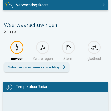
Verwachtingskaart
vandaag
Weerwaarschuwingen
Spanje
onweer
Zware regen
Storm
gladheid
3-daagse zwaar weer verwachting
TemperatuurRadar