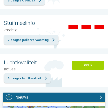
6-daagse UV-index
Stuifmeelinfo
krachtig
7-daagse pollenverwachting
Luchtkwaliteit
GOED
actueel
6-daagse luchtkwaliteit
Nieuws