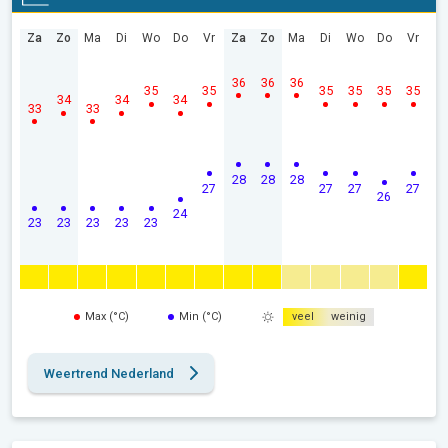
Za
Zo
Ma
Di
Wo
Do
Vr
Za
Zo
Ma
Di
Wo
Do
Vr
36
36
36
35
35
35
35
35
35
34
34
34
33
33
28
28
28
27
27
27
27
26
24
23
23
23
23
23
Max (°C)
Min (°C)
veel
weinig
Weertrend Nederland