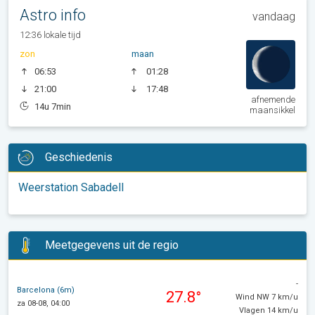
Astro info
vandaag
12:36 lokale tijd
zon
maan
06:53
01:28
21:00
17:48
afnemende
14u 7min
maansikkel
Geschiedenis
Weerstation Sabadell
Meetgegevens uit de regio
-
Barcelona (6m)
27.8°
Wind NW 7 km/u
za 08-08, 04:00
Vlagen 14 km/u