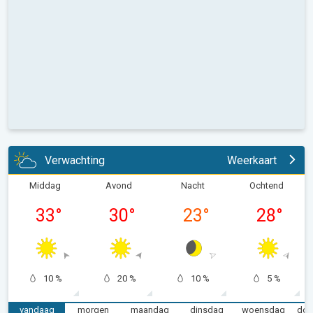
Verwachting
Weerkaart
Middag
Avond
Nacht
Ochtend
33
°
30
°
23
°
28
°
10 %
20 %
10 %
5 %
vandaag
morgen
maandag
dinsdag
woensdag
don