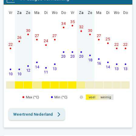
Vr
Za
Zo
Ma
Di
Wo
Do
Vr
Za
Zo
Ma
Di
Wo
Do
35
34
32
30
30
27
27
27
26
25
24
22
22
22
20
20
20
18
16
14
14
13
13
13
12
11
10
10
Max (°C)
Min (°C)
veel
weinig
Weertrend Nederland