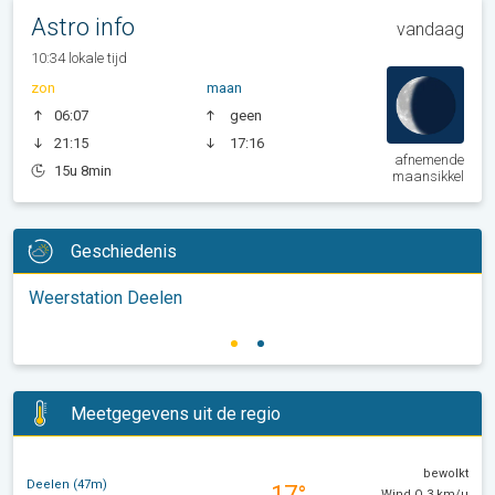
Astro info
vandaag
10:34 lokale tijd
zon
maan
06:07
geen
21:15
17:16
afnemende
15u 8min
maansikkel
Geschiedenis
Weerstation Deelen
Meetgegevens uit de regio
bewolkt
Deelen (47m)
17°
Wind O 3 km/u