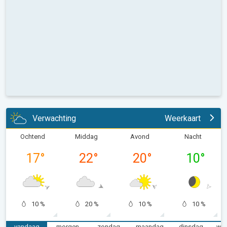
Verwachting
Weerkaart
Ochtend
Middag
Avond
Nacht
17
°
22
°
20
°
10
°
10 %
20 %
10 %
10 %
vandaag
morgen
zondag
maandag
dinsdag
wo