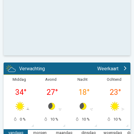
Verwachting
Weerkaart
Middag
Avond
Nacht
Ochtend
34
°
27
°
18
°
23
°
0 %
10 %
10 %
10 %
vandaag
morgen
maandag
dinsdag
woensdag
don