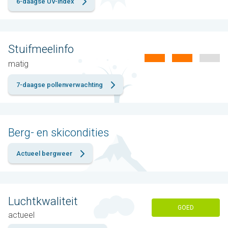
6-daagse UV-index
Stuifmeelinfo
matig
7-daagse pollenverwachting
Berg- en skicondities
Actueel bergweer
Luchtkwaliteit
GOED
actueel