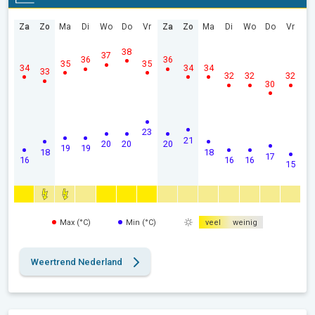
Za
Zo
Ma
Di
Wo
Do
Vr
Za
Zo
Ma
Di
Wo
Do
Vr
38
37
36
36
35
35
34
34
34
33
32
32
32
30
23
21
20
20
20
19
19
18
18
17
16
16
16
15
Max (°C)
Min (°C)
veel
weinig
Weertrend Nederland