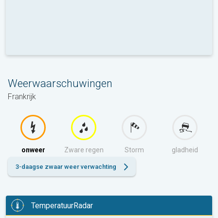
Weerwaarschuwingen
Frankrijk
onweer
Zware regen
Storm
gladheid
3-daagse zwaar weer verwachting
TemperatuurRadar