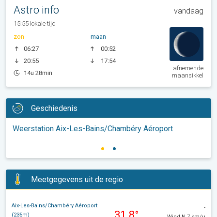
Astro info
vandaag
15:55 lokale tijd
zon
maan
06:27
00:52
20:55
17:54
afnemende
14u 28min
maansikkel
Geschiedenis
Weerstation Aix-Les-Bains/Chambéry Aéroport
Meetgegevens uit de regio
Aix-Les-Bains/Chambéry Aéroport
-
31.8°
(235m)
Wind N 7 km/u