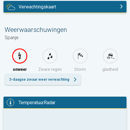
Verwachtingskaart
vandaag
Weerwaarschuwingen
Spanje
onweer
Zware regen
Storm
gladheid
3-daagse zwaar weer verwachting
TemperatuurRadar