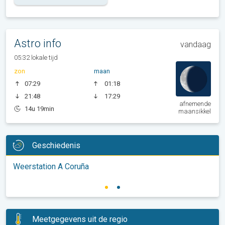
Astro info
vandaag
05:32 lokale tijd
zon
maan
07:29
01:18
21:48
17:29
afnemende
14u 19min
maansikkel
Geschiedenis
Weerstation A Coruña
Meetgegevens uit de regio