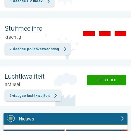
6-daagse UV-index
Stuifmeelinfo
krachtig
7-daagse pollenverwachting
Luchtkwaliteit
ZEER GOED
actueel
6-daagse luchtkwaliteit
Nieuws