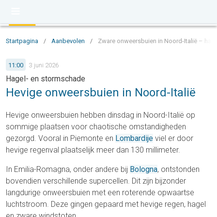
Startpagina
/
Aanbevolen
/
Zware onweersbuien in Noord-Italië – hag
11:00
3 juni 2026
Hagel- en stormschade
Hevige onweersbuien in Noord-Italië
Hevige onweersbuien hebben dinsdag in Noord-Italië op
sommige plaatsen voor chaotische omstandigheden
gezorgd. Vooral in Piemonte en
Lombardije
viel er door
hevige regenval plaatselijk meer dan 130 millimeter.
In Emilia-Romagna, onder andere bij
Bologna
, ontstonden
bovendien verschillende supercellen. Dit zijn bijzonder
langdurige onweersbuien met een roterende opwaartse
luchtstroom. Deze gingen gepaard met hevige regen, hagel
en zware windstoten.