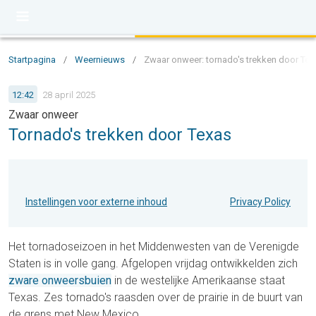
Startpagina
/
Weernieuws
/
Zwaar onweer: tornado's trekken door Tex
12:42
28 april 2025
Zwaar onweer
Tornado's trekken door Texas
Instellingen voor externe inhoud
Privacy Policy
Het tornadoseizoen in het Middenwesten van de Verenigde
Staten is in volle gang. Afgelopen vrijdag ontwikkelden zich
zware onweersbuien
in de westelijke Amerikaanse staat
Texas. Zes tornado's raasden over de prairie in de buurt van
de grens met New Mexico.