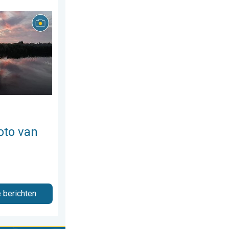
us 2026
 week!. Weer&Radar uploader. . . zaterdag 25 juli 2026
oto van
e berichten