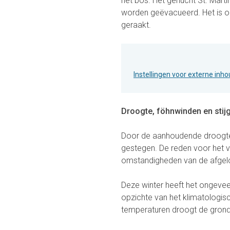
het bos. Het gehucht St. Mart
worden geëvacueerd. Het is o
geraakt.
Instellingen voor externe inh
Droogte, föhnwinden en stij
Door de aanhoudende droogte i
gestegen. De reden voor het 
omstandigheden van de afgel
Deze winter heeft het ongeve
opzichte van het klimatologis
temperaturen droogt de grond n