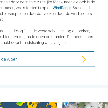
terkt door de sterke zuidelijke föhnwinden die ook in de
houden, zoals te zien is op de
WindRadar
. Branden die
sneller verspreiden doordat vonken door de wind meters
rd.
laatsen droog is en de verse scheuten nog ontbreken,
om bladeren of gras te doen ontbranden. De meeste bos-
aakt door brandstichting of nalatigheid.
 de Alpen
. dinsdag 4 augustus 2026
n koelere nachten aan. West- en Midden-Europa. . . donderdag
Hagel als tennisballen in P