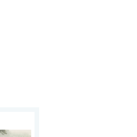
 6 augustus 2026
olen. Zwaar onweer treft steden. . . vrijdag 7 augustus 2026