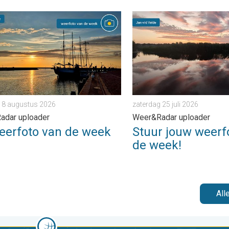
rijdag 24 juli 2026
foto van de week. Weer&Radar uploader. . . zaterdag 8 august
Stuur jouw weerfoto van de
 8 augustus 2026
zaterdag 25 juli 2026
adar uploader
Weer&Radar uploader
eerfoto van de week
Stuur jouw weerf
de week!
All