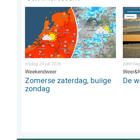
Zomerse zaterdag, buiige zondag. Weekendweer. . . v
De weer
vrijdag 24 juli 2026
zaterdag
Weekendweer
Weer&R
Zomerse zaterdag, buiige
De w
zondag