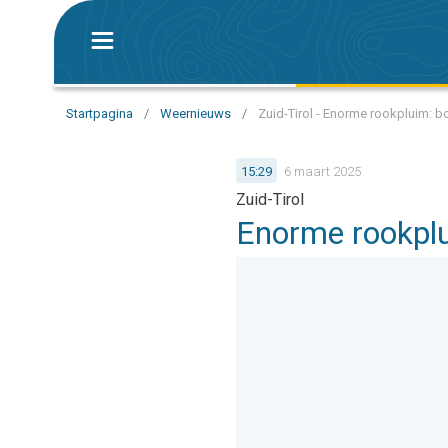
Startpagina
/
Weernieuws
/
Zuid-Tirol - Enorme rookpluim: b
15:29
6 maart 2025
Zuid-Tirol
Enorme rookplu