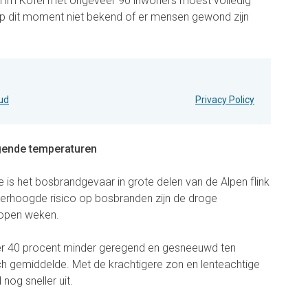
in im Kofel met ongeveer 90 inwoners moest volledig
p dit moment niet bekend of er mensen gewond zijn
oud
Privacy Policy
gende temperaturen
s het bosbrandgevaar in grote delen van de Alpen flink
verhoogde risico op bosbranden zijn de droge
open weken.
er 40 procent minder geregend en gesneeuwd ten
ch gemiddelde. Met de krachtigere zon en lenteachtige
og sneller uit.