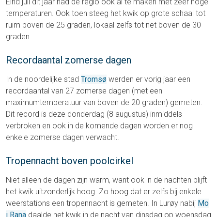
Eind juli dit jaar had de regio ook al te maken met zeer hoge
temperaturen. Ook toen steeg het kwik op grote schaal tot
ruim boven de 25 graden, lokaal zelfs tot net boven de 30
graden.
Recordaantal zomerse dagen
In de noordelijke stad
Tromsø
werden er vorig jaar een
recordaantal van 27 zomerse dagen (met een
maximumtemperatuur van boven de 20 graden) gemeten.
Dit record is deze donderdag (8 augustus) inmiddels
verbroken en ook in de komende dagen worden er nog
enkele zomerse dagen verwacht.
Tropennacht boven poolcirkel
Niet alleen de dagen zijn warm, want ook in de nachten blijft
het kwik uitzonderlijk hoog. Zo hoog dat er zelfs bij enkele
weerstations een tropennacht is gemeten. In Lurøy nabij
Mo
i Rana
daalde het kwik in de nacht van dinsdag op woensdag