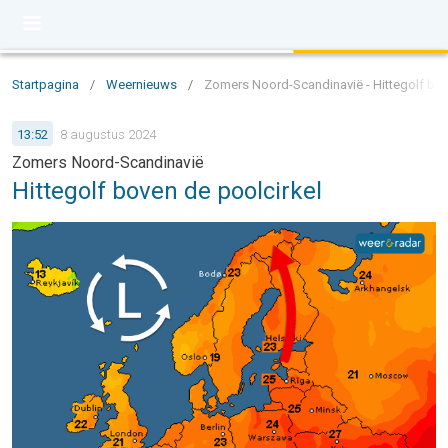
Startpagina
/
Weernieuws
/
Zomers Noord-Scandinavië - Hittegolf bov
13:52
8 augustus 2024
Zomers Noord-Scandinavië
Hittegolf boven de poolcirkel