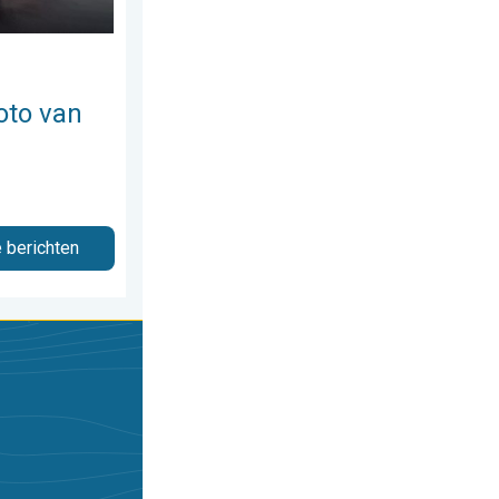
oto van
e berichten