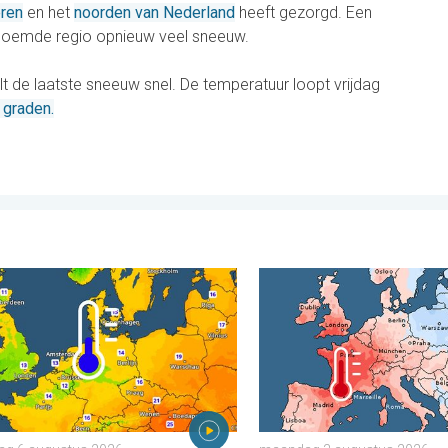
ren
en het
noorden van Nederland
heeft gezorgd. Een
tgenoemde regio opnieuw veel sneeuw.
de laatste sneeuw snel. De temperatuur loopt vrijdag
 graden.
. vrijdag 31 juli 2026
n koelere nachten aan. West- en Midden-Europa. . . donderdag
Grote weersverschillen in 