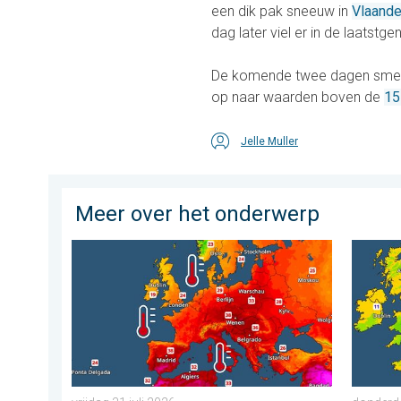
een dik pak sneeuw in
Vlaande
dag later viel er in de laats
De komende twee dagen smelt 
op naar waarden boven de
15
Jelle Muller
Meer over het onderwerp
Europese zeeën zijn ongewoon warm. Tot 30 graden. . 
Er kome