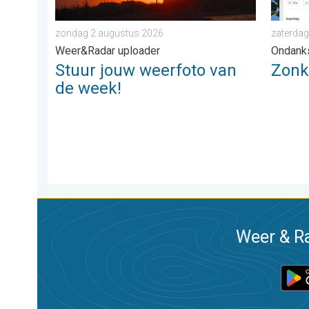
zondag 2 augustus 2026
zaterdag
Weer&Radar uploader
Ondank
Stuur jouw weerfoto van
Zonkr
de week!
Weer & Ra