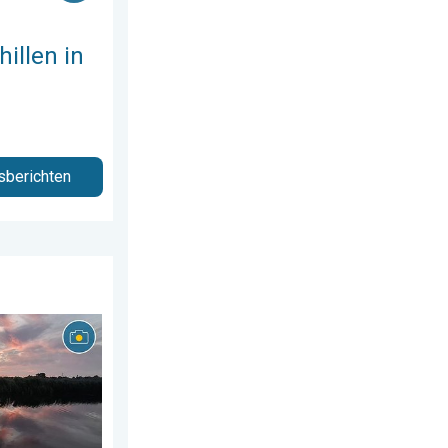
illen in
sberichten
us 2026
 week!. Weer&Radar uploader. . . zaterdag 25 juli 2026