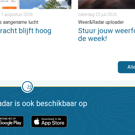
 1 augustus 2026
zaterdag 25 juli 2026
s aangename lucht
Weer&Radar uploader
acht blijft hoog
Stuur jouw weerf
de week!
All
dar is ook beschikbaar op