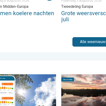
ag 6 augustus 2026
maandag 3 augustus 2026
en Midden-Europa
Tweedeling Europa
omen koelere nachten
Grote weersversch
juli
Alle weernieuw
ader. . . zondag 2 augustus 2026
ht blijft hoog. Ondanks aangename lucht. . . zaterdag 1 august
Stuur jouw weerfoto van de