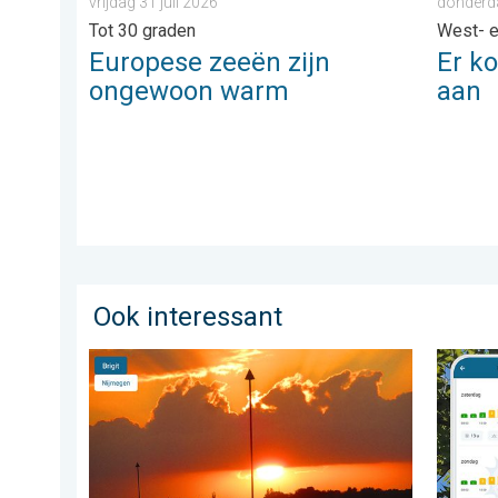
vrijdag 31 juli 2026
donderd
Tot 30 graden
West- 
Europese zeeën zijn
Er k
ongewoon warm
aan
Ook interessant
Stuur jouw weerfoto van de week!. Weer&Radar uplo
Zonkrac