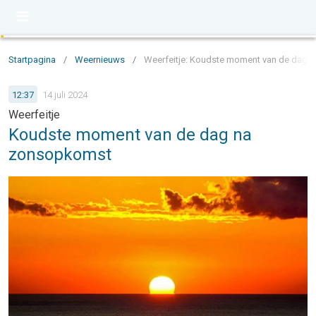
Startpagina
/
Weernieuws
/
Weerfeitje: Koudste moment van de dag
12:37
14 juli 2024
Weerfeitje
Koudste moment van de dag na
zonsopkomst