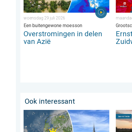
woensdag 29 juli 2026
maandag 
Een buitengewone moesson
Grootsc
Overstromingen in delen
Erns
van Azië
Zuid
Ook interessant
Fraai zomerweer om eropuit te trekken. Weekendweer
Stuur j