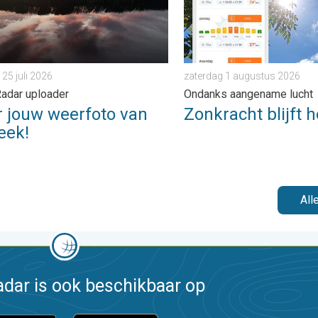
 25 juli 2026
zaterdag 1 augustus 2026
adar uploader
Ondanks aangename lucht
r jouw weerfoto van
Zonkracht blijft 
eek!
All
dar is ook beschikbaar op