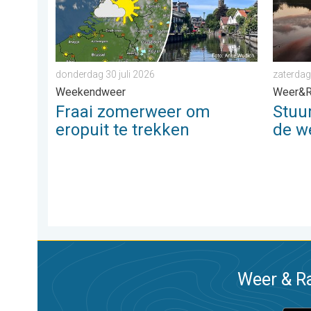
donderdag 30 juli 2026
zaterdag
Weekendweer
Weer&R
Fraai zomerweer om
Stuu
eropuit te trekken
de w
Weer & Ra