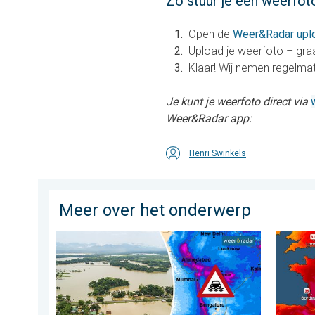
Zo stuur je een weerfoto
Open de
Weer&Radar upl
Upload je weerfoto – graa
Klaar! Wij nemen regelmati
Je kunt je weerfoto direct via
Weer&Radar app:
Henri Swinkels
Meer over het onderwerp
Overstromingen in delen van Azië. Een buitengewone
Ernstig