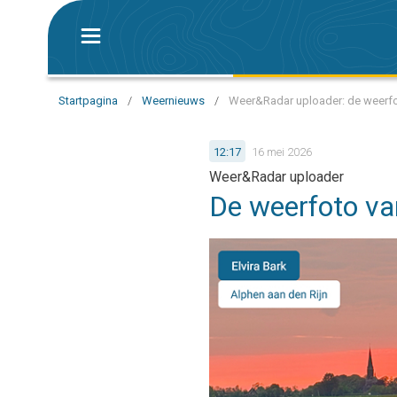
Startpagina
/
Weernieuws
/
Weer&Radar uploader: de weerf
12:17
16 mei 2026
Weer&Radar uploader
De weerfoto va