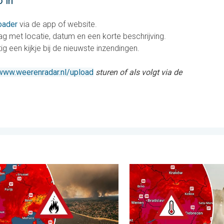
 in
oader
via de app of website.
g met locatie, datum en een korte beschrijving.
g een kijkje bij de nieuwste inzendingen.
www.weerenradar.nl/upload
sturen of als volgt via de
 moesson. . . woensdag 29 juli 2026
e bosbranden in Zuidwest-Europa. Grootschalige evacuaties. . . 
Extreme hitte in Oost-Euro