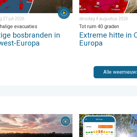
27 juli 2026
dinsdag 4 augustus 2026
halige evacuaties
Tot ruim 40 graden
tige bosbranden in
Extreme hitte in 
west-Europa
Europa
Alle weernieuw
. . . donderdag 30 juli 2026
ouw weerfoto van de week!. Weer&Radar uploader. . . zaterdag 25
Zonkracht blijft hoog. Ond