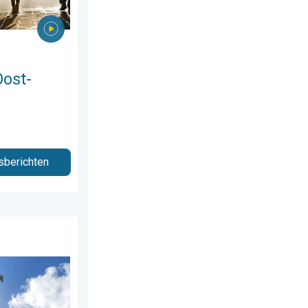
Oost-
sberichten
 juli 2026
anks aangename lucht. . . zaterdag 1 augustus 2026