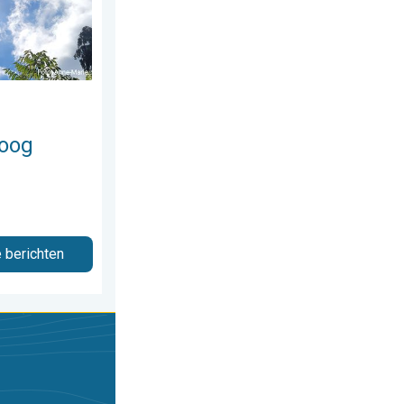
hoog
e berichten