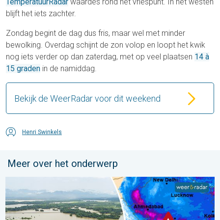
TemperatuurRadar
waardes rond het vriespunt. In het westen
blijft het iets zachter.
Zondag begint de dag dus fris, maar wel met minder
bewolking. Overdag schijnt de zon volop en loopt het kwik
nog iets verder op dan zaterdag, met op veel plaatsen
14 à
15 graden
in de namiddag.
Bekijk de WeerRadar voor dit weekend
Henri Swinkels
Meer over het onderwerp
Overstromingen in delen van Azië. Een buitengewone moesson.