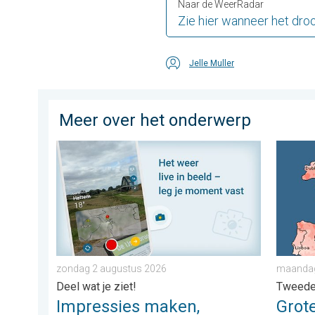
Naar de WeerRadar
Zie hier wanneer het droo
Jelle Muller
Meer over het onderwerp
Impressies maken, momenten delen. Deel wat je ziet!
Grote w
zondag 2 augustus 2026
maandag
Deel wat je ziet!
Tweede
Impressies maken,
Grote