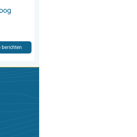
hoog
e berichten