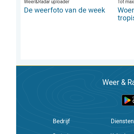
Weer&Radar uploader
Tot max
De weerfoto van de week
Woen
trop
Weer & Ra
Bedrijf
Diensten