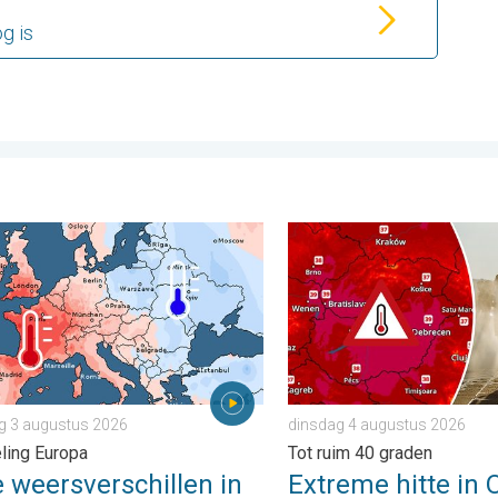
g is
. . . zondag 2 augustus 2026
eersverschillen in juli. Tweedeling Europa. . . maandag 3 august
Extreme hitte in Oost-Euro
 3 augustus 2026
dinsdag 4 augustus 2026
ling Europa
Tot ruim 40 graden
 weersverschillen in
Extreme hitte in 