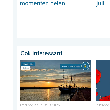
momenten delen
juli
Ook interessant
De weerfoto van de week. Weer&Radar uploader. . .
Woensda
zaterdag 8 augustus 2026
dinsdag 