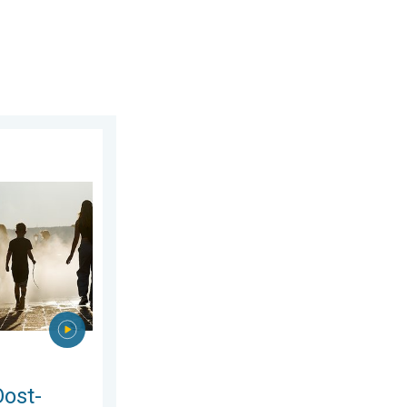
us 2026
pa. Tot ruim 40 graden. . . dinsdag 4 augustus 2026
Oost-