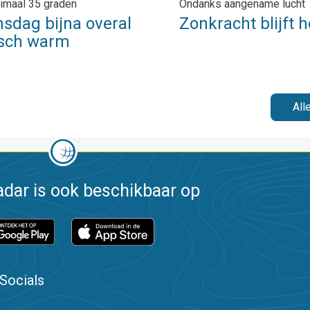
imaal 35 graden
Ondanks aangename lucht
sdag bijna overal
Zonkracht blijft 
isch warm
All
dar is ook beschikbaar op
Socials