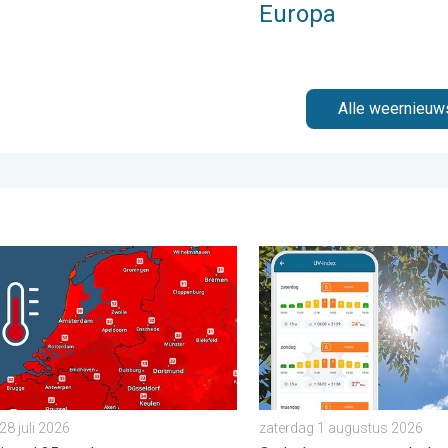
Europa
Alle weernieuw
 zaterdag 8 augustus 2026
g bijna overal tropisch warm. Tot maximaal 35 graden. . . dinsd
Zonkracht blijft hoog. Ond
28 juli 2026
zaterdag 1 augustus 2026