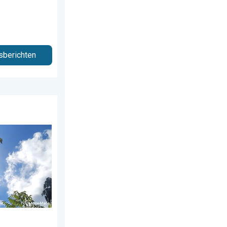
sberichten
ag 28 juli 2026
anks aangename lucht. . . zaterdag 1 augustus 2026