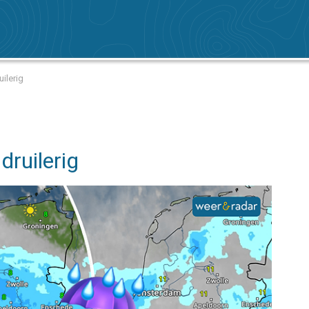
ilerig
druilerig