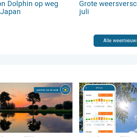
on Dolphin op weg
Grote weersversch
 Japan
juli
Alle weernieuw
 dinsdag 4 augustus 2026
foto van de week. Weer&Radar uploader. . . zaterdag 1 august
Zonkracht blijft hoog. Ond