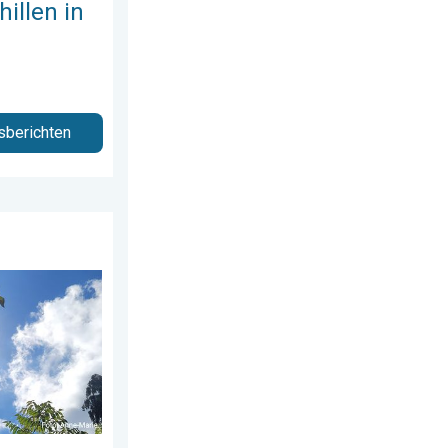
illen in
sberichten
us 2026
anks aangename lucht. . . zaterdag 1 augustus 2026