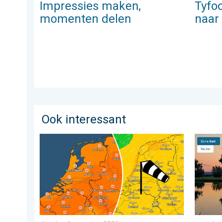
Impressies maken,
Tyfo
momenten delen
naar
Ook interessant
Koeler weer op komst. Maxima onder 25 graden. . .
De weer