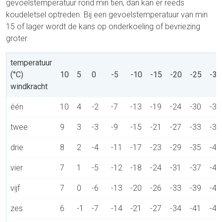
gevoelstemperatuur rond min tien, dan kan er reeds
koudeletsel optreden. Bij een gevoelstemperatuur van min
15 of lager wordt de kans op onderkoeling of bevriezing
groter.
temperatuur
(°C)
10
5
0
-5
-10
-15
-20
-25
-30
windkracht
één
10
4
-2
-7
-13
-19
-24
-30
-36
twee
9
3
-3
-9
-15
-21
-27
-33
-39
drie
8
2
-4
-11
-17
-23
-29
-35
-41
vier
7
1
-5
-12
-18
-24
-31
-37
-43
vijf
7
0
-6
-13
-20
-26
-33
-39
-46
zes
6
-1
-7
-14
-21
-27
-34
-41
-47