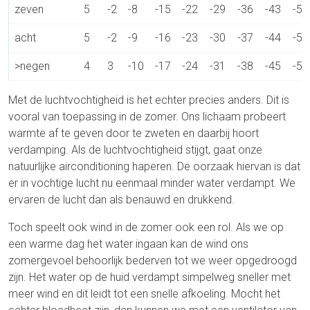
zeven
5
-2
-8
-15
-22
-29
-36
-43
-50
acht
5
-2
-9
-16
-23
-30
-37
-44
-51
>negen
4
3
-10
-17
-24
-31
-38
-45
-52
Met de luchtvochtigheid is het echter precies anders. Dit is
vooral van toepassing in de zomer. Ons lichaam probeert
warmte af te geven door te zweten en daarbij hoort
verdamping. Als de luchtvochtigheid stijgt, gaat onze
natuurlijke airconditioning haperen. De oorzaak hiervan is dat
er in vochtige lucht nu eenmaal minder water verdampt. We
ervaren de lucht dan als benauwd en drukkend.
Toch speelt ook wind in de zomer ook een rol. Als we op
een warme dag het water ingaan kan de wind ons
zomergevoel behoorlijk bederven tot we weer opgedroogd
zijn. Het water op de huid verdampt simpelweg sneller met
meer wind en dit leidt tot een snelle afkoeling. Mocht het