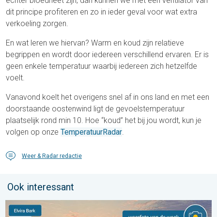
echter bloedheet zijn, dan kunnen we met een ventilator van
dit principe profiteren en zo in ieder geval voor wat extra
verkoeling zorgen.
En wat leren we hiervan? Warm en koud zijn relatieve
begrippen en wordt door iedereen verschillend ervaren. Er is
geen enkele temperatuur waarbij iedereen zich hetzelfde
voelt.
Vanavond koelt het overigens snel af in ons land en met een
doorstaande oostenwind ligt de gevoelstemperatuur
plaatselijk rond min 10. Hoe “koud” het bij jou wordt, kun je
volgen op onze
TemperatuurRadar
.
Weer & Radar redactie
Ook interessant
De weerfoto van de week. Weer&Radar uploader. . . zaterdag