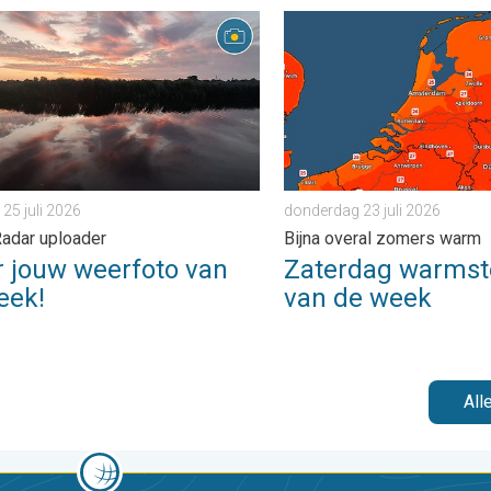
ader. . . zondag 2 augustus 2026
ouw weerfoto van de week!. Weer&Radar uploader. . . zaterdag 25
Zaterdag warmste dag van 
 25 juli 2026
donderdag 23 juli 2026
adar uploader
Bijna overal zomers warm
r jouw weerfoto van
Zaterdag warmst
eek!
van de week
All