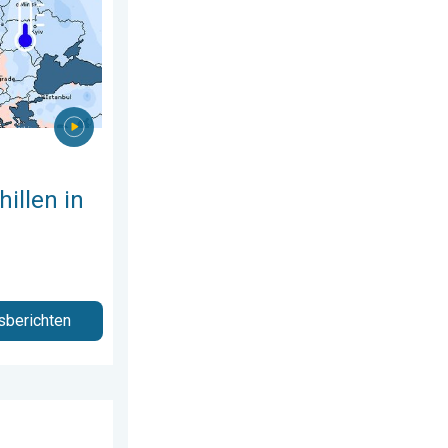
illen in
sberichten