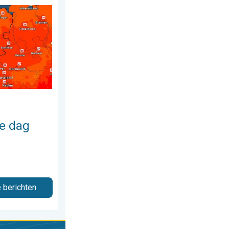
 juli 2026
de week. Bijna overal zomers warm. . . donderdag 23 juli 2026
e dag
e berichten