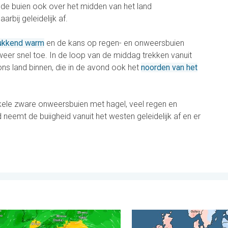
de buien ook over het midden van het land
bij geleidelijk af.
ukkend warm
en de kans op regen- en onweersbuien
eer snel toe. In de loop van de middag trekken vanuit
ons land binnen, die in de avond ook het
noorden van het
kele zware onweersbuien met hagel, veel regen en
neemt de buiigheid vanuit het westen geleidelijk af en er
opa. . . donderdag 6 augustus 2026
Dolphin op weg naar Japan. Veel regen en wind. . . woensdag 5
Grote weersverschillen in 