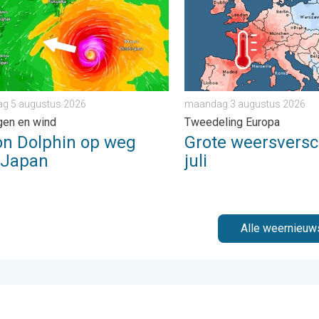
g 5 augustus 2026
maandag 3 augustus 2026
gen en wind
Tweedeling Europa
on Dolphin op weg
Grote weersversch
 Japan
juli
Alle weernieuw