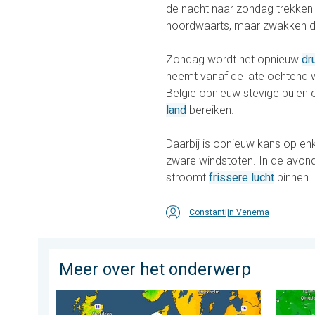
de nacht naar zondag trekken 
noordwaarts, maar zwakken daar
Zondag wordt het opnieuw
dr
neemt vanaf de late ochtend w
België opnieuw stevige buien 
land
bereiken.
Daarbij is opnieuw kans op en
zware windstoten. In de avond 
stroomt
frissere lucht
binnen.
Constantijn Venema
Meer over het onderwerp
Er komen koelere nachten aan. West- en Midden-Eur
Tyfoon 