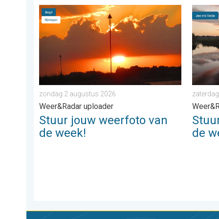
Stuur jouw weerfoto van de week!. Weer&Radar uplo
Stuur j
zondag 2 augustus 2026
zaterdag
Weer&Radar uploader
Weer&R
Stuur jouw weerfoto van
Stuu
de week!
de w