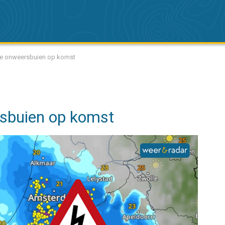
ige onweersbuien op komst
sbuien op komst