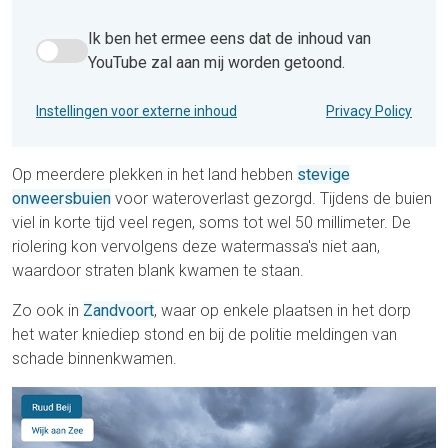
Ik ben het ermee eens dat de inhoud van
Ik ben het ermee eens dat de inhoud van YouTube zal aan 
YouTube zal aan mij worden getoond.
Instellingen voor externe inhoud
Privacy Policy
Op meerdere plekken in het land hebben
stevige
onweersbuien
voor wateroverlast gezorgd. Tijdens de buien
viel in korte tijd veel regen, soms tot wel 50 millimeter. De
riolering kon vervolgens deze watermassa's niet aan,
waardoor straten blank kwamen te staan.
Zo ook in
Zandvoort
, waar op enkele plaatsen in het dorp
het water kniediep stond en bij de politie meldingen van
schade binnenkwamen.