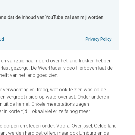
ens dat de inhoud van YouTube zal aan mij worden
 de inhoud van YouTube zal aan mij worden getoond.
oud
Privacy Policy
en van zuid naar noord over het land trokken hebben
erlast gezorgd. De WeerRadar-video hierboven laat de
helft van het land goed zien.
r verwachting vrij traag, wat ook te zien was op de
en vergroot risico op wateroverlast. Onder andere in
n uit de hemel. Enkele meetstations zagen
in korte tijd. Lokaal viel er zelfs nog meer.
ele dorpen en steden onder. Vooral Overijssel, Gelderland
ant werden hard getroffen, maar ook Limburg en de