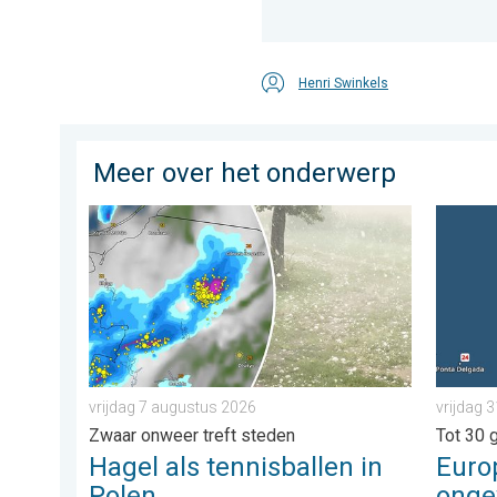
Henri Swinkels
Meer over het onderwerp
Hagel als tennisballen in Polen. Zwaar onweer treft s
Europes
vrijdag 7 augustus 2026
vrijdag 3
Zwaar onweer treft steden
Tot 30 
Hagel als tennisballen in
Euro
Polen
ong