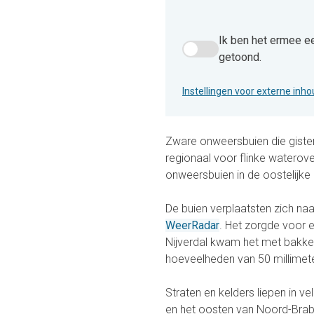
Ik ben het ermee e
Ik ben het ermee eens dat
getoond.
Instellingen voor externe inh
Zware onweersbuien die gister
regionaal voor flinke waterov
onweersbuien in de oostelijke 
De buien verplaatsten zich naa
WeerRadar
. Het zorgde voor e
Nijverdal kwam het met bakke
hoeveelheden van 50 millimeter 
Straten en kelders liepen in v
en het oosten van Noord-Brab