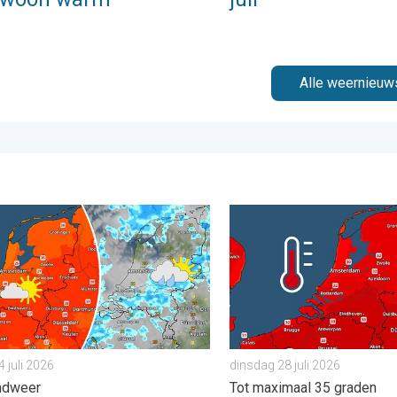
Alle weernieuw
ers warm. . . donderdag 23 juli 2026
 zaterdag, buiige zondag. Weekendweer. . . vrijdag 24 juli 2026
Woensdag bijna overal trop
4 juli 2026
dinsdag 28 juli 2026
ndweer
Tot maximaal 35 graden