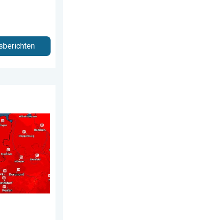
sberichten
isch warm. Tot maximaal 35 graden. . . dinsdag 28 juli 2026