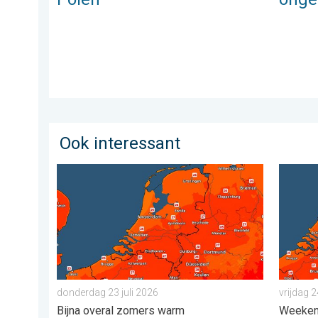
Ook interessant
Zaterdag warmste dag van de week. Bijna overal zom
Zomerse
donderdag 23 juli 2026
vrijdag 2
Bijna overal zomers warm
Weeke