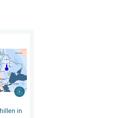
026
juli. Tweedeling Europa. . . maandag 3 augustus 2026
illen in