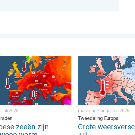
teden. . . vrijdag 7 augustus 2026
e zeeën zijn ongewoon warm. Tot 30 graden. . . vrijdag 31 juli 2
Grote weersverschillen in 
1 juli 2026
maandag 3 augustus 2026
graden
Tweedeling Europa
pese zeeën zijn
Grote weersversch
ewoon warm
juli