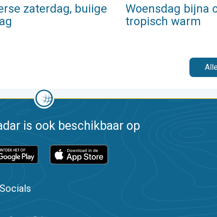
rse zaterdag, buiige
Woensdag bijna o
ag
tropisch warm
All
dar is ook beschikbaar op
Socials