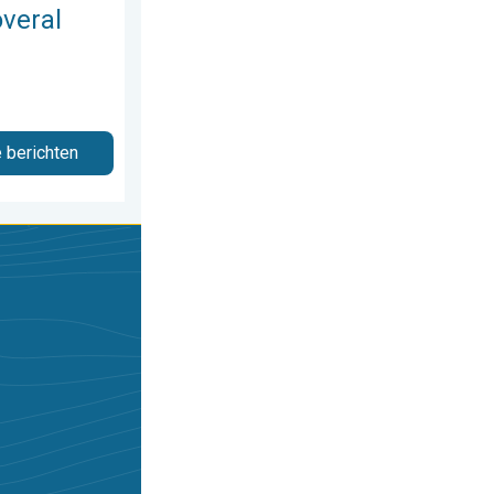
veral
e berichten