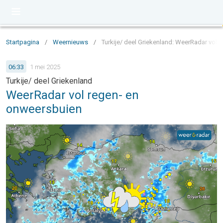
Startpagina
/
Weernieuws
/
Turkije/ deel Griekenland: WeerRadar vol 
06:33
1 mei 2025
Turkije/ deel Griekenland
WeerRadar vol regen- en
onweersbuien