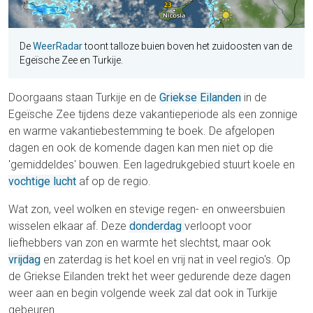
De
WeerRadar
toont talloze buien boven het zuidoosten van de
Egeïsche Zee en Turkije.
Doorgaans staan Turkije en de
Griekse Eilanden
in de
Egeïsche Zee tijdens deze vakantieperiode als een zonnige
en warme vakantiebestemming te boek. De afgelopen
dagen en ook de komende dagen kan men niet op die
'gemiddeldes' bouwen. Een lagedrukgebied stuurt koele en
vochtige lucht
af op de regio.
Wat zon, veel wolken en stevige regen- en onweersbuien
wisselen elkaar af. Deze
donderdag
verloopt voor
liefhebbers van zon en warmte het slechtst, maar ook
vrijdag
en zaterdag is het koel en vrij nat in veel regio's. Op
de Griekse Eilanden trekt het weer gedurende deze dagen
weer aan en begin volgende week zal dat ook in Turkije
gebeuren.