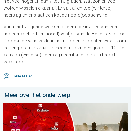
niet veel hoger uit dan 7 tot 10 graden. Wat zon en veel
wolken wisselen elkaar af. Er valt af en toe (winterse)
neerslag en er staat een koude noord(oost)enwind.
Vanaf het volgende weekend neemt de invloed van een
hogedrukgebied ten noord(west)en van de Benelux snel toe.
Doordat de wind vaak uit het noorden en oosten waait, komt
de temperatuur vaak niet hoger uit dan een graad of 10. De
kans op (winterse) neerslag neemt af en de zon breekt
vaker door.
Jelle Muller
Meer over het onderwerp
Extreme hitte in Oost-Europa. Tot ruim 40 graden. . . dinsdag 