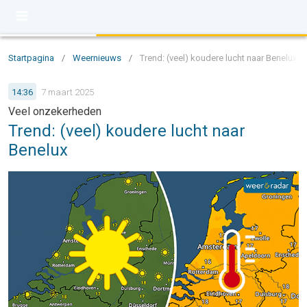
Startpagina
/
Weernieuws
/
Trend: (veel) koudere lucht naar Benelux
14:36
7 maart 2025
Veel onzekerheden
Trend: (veel) koudere lucht naar
Benelux