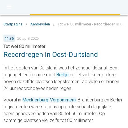
Startpagina
/
Aanbevolen
/
Tot wel 80 millimeter - Recordregen in Oos
11:36
20 april 2026
Tot wel 80 millimeter
Recordregen in Oost-Duitsland
In het oosten van Duitsland was het zondag kletsnat. Een
regengebied draaide rond
Berlijn
en liet zich keer op keer
boven dezelfde plaatsen leegstromen. Zo vielen er binnen
24 uur recordhoeveelheden regen.
Vooral in
Mecklenburg-Vorpommern,
Brandenburg en Berlijn
registreerden weerstations op grote schaal dagelijkse
neerslaghoeveelheden van 30 tot 50 millimeter. Op
sommige plaatsen viel zelfs tot 80 millimeter.