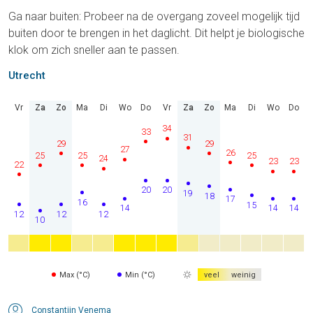
Ga naar buiten: Probeer na de overgang zoveel mogelijk tijd
buiten door te brengen in het daglicht. Dit helpt je biologische
klok om zich sneller aan te passen.
Utrecht
Vr
Za
Zo
Ma
Di
Wo
Do
Vr
Za
Zo
Ma
Di
Wo
Do
34
33
31
29
29
27
26
25
25
25
24
23
23
22
20
20
19
18
17
16
15
14
14
14
12
12
12
10
Max (°C)
Min (°C)
veel
weinig
Constantijn Venema