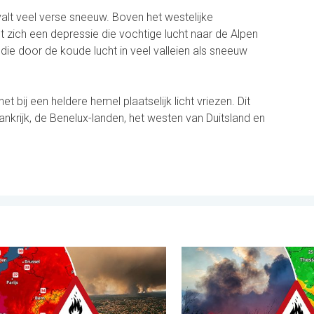
valt veel verse sneeuw. Boven het westelijke
zich een depressie die vochtige lucht naar de Alpen
, die door de koude lucht in veel valleien als sneeuw
t bij een heldere hemel plaatselijk licht vriezen. Dit
ankrijk, de Benelux-landen, het westen van Duitsland en
. vrijdag 31 juli 2026
e bosbranden in Zuidwest-Europa. Grootschalige evacuaties. . . 
Ook in Zuidoost-Europa woe