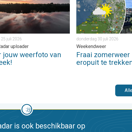
 25 juli 2026
donderdag 30 juli 2026
adar uploader
Weekendweer
r jouw weerfoto van
Fraai zomerweer
eek!
eropuit te trekke
All
dar is ook beschikbaar op