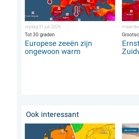
vrijdag 31 juli 2026
maandag 
Tot 30 graden
Grootsc
Europese zeeën zijn
Erns
ongewoon warm
Zuid
Ook interessant
Koeler weer op komst. Maxima onder 25 graden. . .
Stuur j