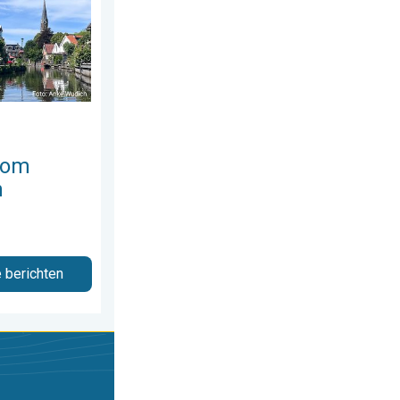
 om
n
e berichten