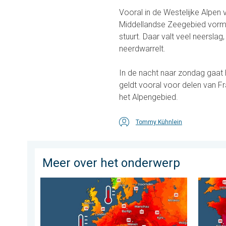
Vooral in de Westelijke Alpen 
Middellandse Zeegebied vormt 
stuurt. Daar valt veel neerslag
neerdwarrelt.
In de nacht naar zondag gaat he
geldt vooral voor delen van Fr
het Alpengebied.
Tommy Kühnlein
Meer over het onderwerp
Europese zeeën zijn ongewoon warm. Tot 30 graden. . 
Ernstig