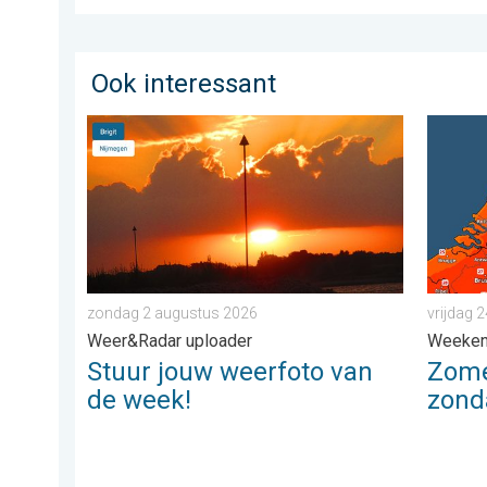
Ook interessant
Stuur jouw weerfoto van de week!. Weer&Radar uplo
Zomerse
zondag 2 augustus 2026
vrijdag 2
Weer&Radar uploader
Weeke
Stuur jouw weerfoto van
Zome
de week!
zond