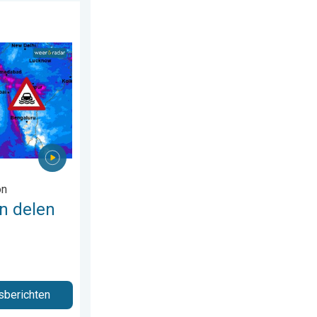
 6 augustus 2026
an Azië. Een buitengewone moesson. . . woensdag 29 juli 2026
on
n delen
sberichten