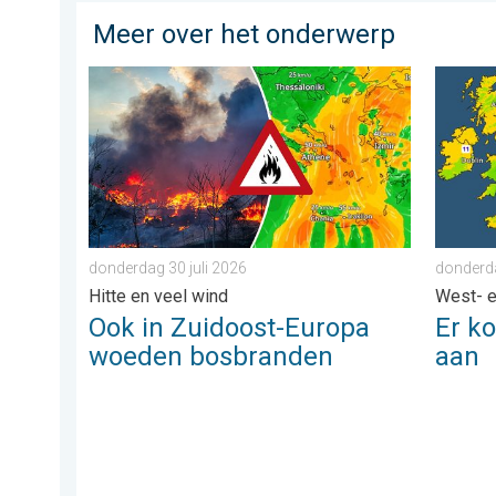
Meer over het onderwerp
Ook in Zuidoost-Europa woeden bosbranden. Hitte en 
Er kome
donderdag 30 juli 2026
donderd
Hitte en veel wind
West- 
Ook in Zuidoost-Europa
Er k
woeden bosbranden
aan