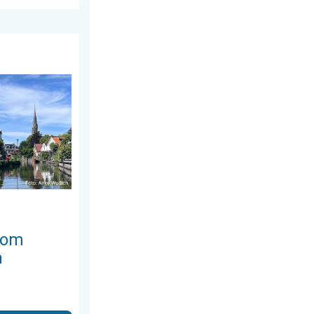
 te trekken. Weekendweer. . . donderdag 30 juli 2026
 om
n