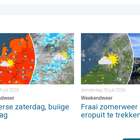
ader. . . zondag 2 augustus 2026
 zaterdag, buiige zondag. Weekendweer. . . vrijdag 24 juli 2026
Fraai zomerweer om eropuit
4 juli 2026
donderdag 30 juli 2026
ndweer
Weekendweer
rse zaterdag, buiige
Fraai zomerweer
ag
eropuit te trekke