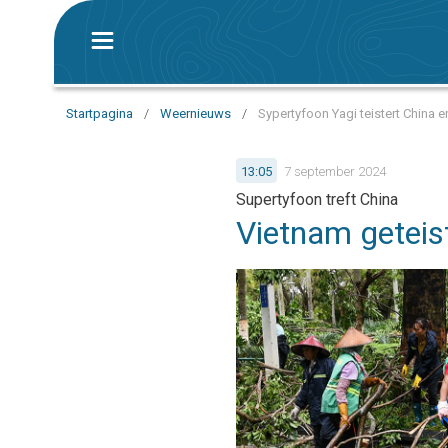
Startpagina
/
Weernieuws
/
Sypertyfoon Yagi teistert China 
13:05
7 september 2024
Supertyfoon treft China
Vietnam geteis