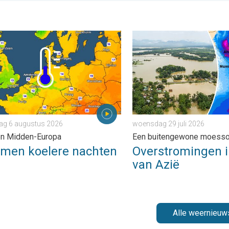
veel wind. . . donderdag 30 juli 2026
n koelere nachten aan. West- en Midden-Europa. . . donderdag
Overstromingen in delen v
ag 6 augustus 2026
woensdag 29 juli 2026
en Midden-Europa
Een buitengewone moess
omen koelere nachten
Overstromingen i
van Azië
Alle weernieuw