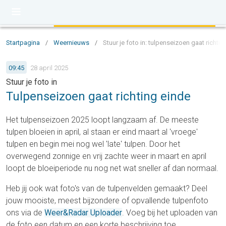
Startpagina
/
Weernieuws
/
Stuur je foto in: tulpenseizoen gaat richtin
09:45
28 april 2025
Stuur je foto in
Tulpenseizoen gaat richting einde
Het tulpenseizoen 2025 loopt langzaam af. De meeste
tulpen bloeien in april, al staan er eind maart al 'vroege'
tulpen en begin mei nog wel 'late' tulpen. Door het
overwegend zonnige en vrij zachte weer in maart en april
loopt de bloeiperiode nu nog net wat sneller af dan normaal.
Heb jij ook wat foto's van de tulpenvelden gemaakt? Deel
jouw mooiste, meest bijzondere of opvallende tulpenfoto
ons via de
Weer&Radar Uploader
. Voeg bij het uploaden van
de foto een datum en een korte beschrijving toe.