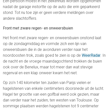
Eén persoon moest in het ziekenhuis worden opgenomen
nadat de garage instortte op de auto die erin geparkeerd
stond. Tot nu toe zijn er geen verdere meldingen over
andere slachtoffers.
Front met zware regen- en onweersbuien
Het front met zware regen- en onweersbuien onstond laat
op de zondagmiddag en vormde zich een lijn van
onweersbuien die in de avonduren verder naar het
noordoosten trok, zoals goed te zien is op de
WeerRadar
. In
de nacht en de vroege maandagochtend trokken de buien
ook over de Benelux, maar tot meer dan wat stevige
regenval en een klap onweer kwam het niet.
Op zo'n 140 kilometer ten zuiden van Parijs vielen er
hagelstenen van enkele centimeters doorsnede uit de lucht.
Hagel ter grootte van een golfbal werd ook gezien, maar
dan verder naar het zuiden, ten westen van Toulouse. Op
sommige plaatsen werden hagelstenen tot 9 centimeter