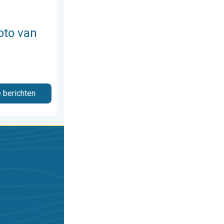
oto van
e berichten