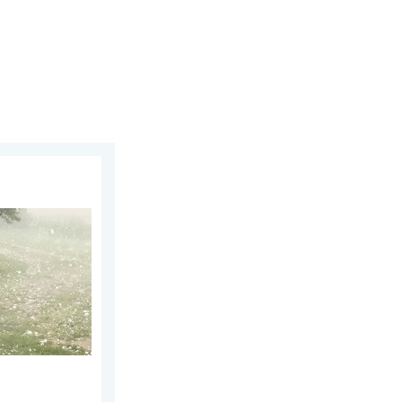
sdag 29 juli 2026
olen. Zwaar onweer treft steden. . . vrijdag 7 augustus 2026