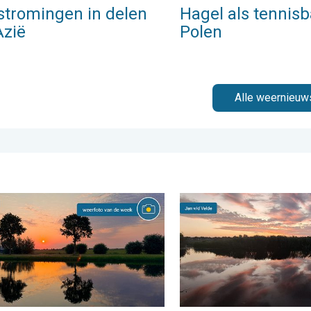
stromingen in delen
Hagel als tennisb
Azië
Polen
Alle weernieuw
5 graden. . . dinsdag 28 juli 2026
foto van de week. Weer&Radar uploader. . . zaterdag 1 august
Stuur jouw weerfoto van de