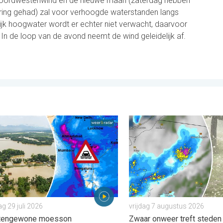
noordwestenwind en de nieuwe maan (zaterdag hebben
ing gehad) zal voor verhoogde waterstanden langs
ijk hoogwater wordt er echter niet verwacht, daarvoor
 In de loop van de avond neemt de wind geleidelijk af.
opa. . . donderdag 6 augustus 2026
omingen in delen van Azië. Een buitengewone moesson. . . woen
Hagel als tennisballen in P
 29 juli 2026
vrijdag 7 augustus 2026
itengewone moesson
Zwaar onweer treft steden