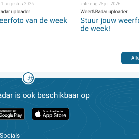
 1 augustus 2026
zaterdag 25 juli 2026
adar uploader
Weer&Radar uploader
eerfoto van de week
Stuur jouw weerf
de week!
All
dar is ook beschikbaar op
Socials