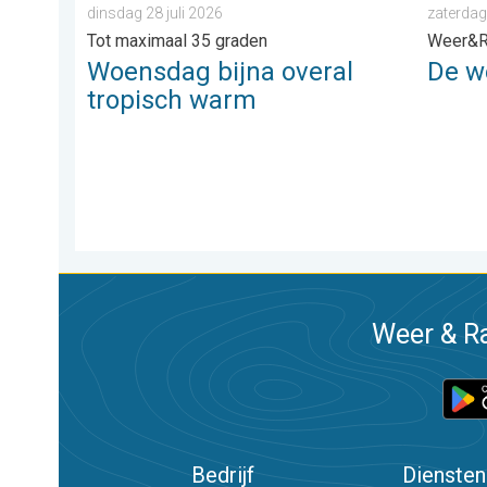
dinsdag 28 juli 2026
zaterdag
Tot maximaal 35 graden
Weer&R
Woensdag bijna overal
De w
tropisch warm
Weer & Ra
Bedrijf
Diensten