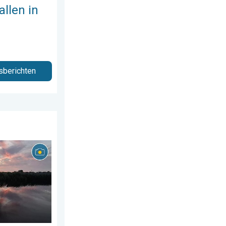
allen in
sberichten
us 2026
 week!. Weer&Radar uploader. . . zaterdag 25 juli 2026