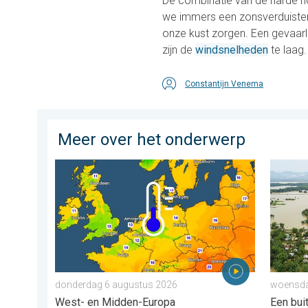
De combinatie van de harde 
we immers een zonsverduister
onze kust zorgen. Een gevaarl
zijn de
windsnelheden
te laag.
Constantijn Venema
Meer over het onderwerp
Er komen koelere nachten aan. West- en Midden-Eur
Overstr
donderdag 6 augustus 2026
woensdag
West- en Midden-Europa
Een bu