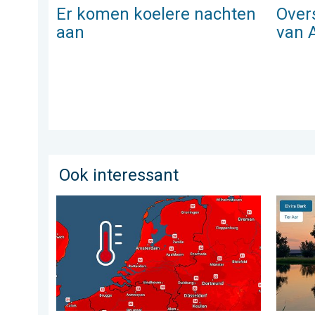
Er komen koelere nachten
Over
aan
van 
Ook interessant
Woensdag bijna overal tropisch warm. Tot maximaal 3
De weer