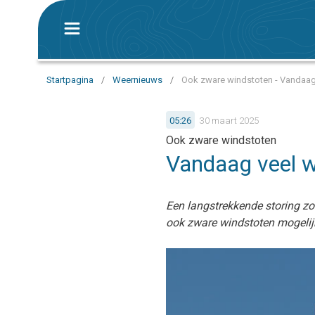
Startpagina
/
Weernieuws
/
Ook zware windstoten - Vandaag
05:26
30 maart 2025
Ook zware windstoten
Vandaag veel 
Een langstrekkende storing zo
ook zware windstoten mogelij