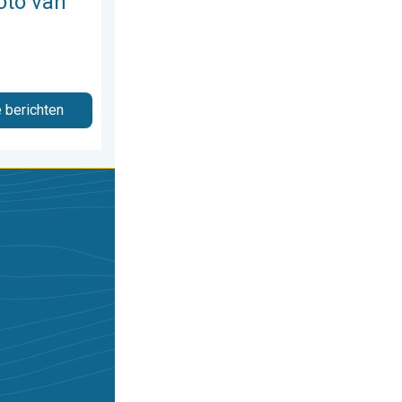
oto van
e berichten