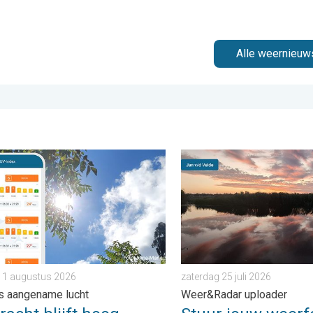
Alle weernieuw
 zaterdag 1 augustus 2026
ht blijft hoog. Ondanks aangename lucht. . . zaterdag 1 august
Stuur jouw weerfoto van de
 1 augustus 2026
zaterdag 25 juli 2026
s aangename lucht
Weer&Radar uploader