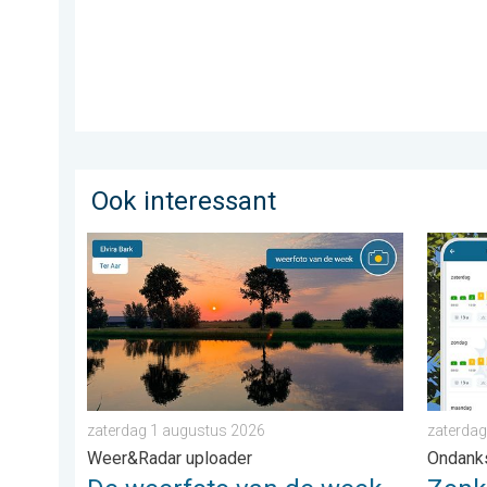
Ook interessant
De weerfoto van de week. Weer&Radar uploader. . .
Zonkrac
zaterdag 1 augustus 2026
zaterdag
Weer&Radar uploader
Ondank