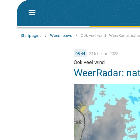
Startpagina
/
Weernieuws
/
Ook veel wind - WeerRadar: natte
08:44
24 februari 2025
Ook veel wind
WeerRadar: nat