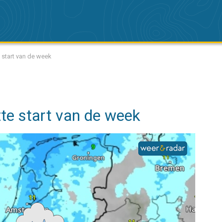
 start van de week
te start van de week