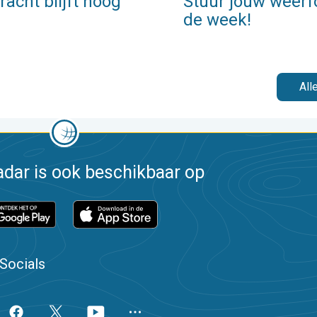
acht blijft hoog
Stuur jouw weerf
de week!
All
dar is ook beschikbaar op
Socials