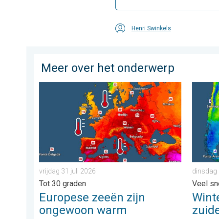
Henri Swinkels
Meer over het onderwerp
Europese zeeën zijn ongewoon warm. Tot 30 graden. . 
Wintergr
vrijdag 31 juli 2026
dinsdag 
Tot 30 graden
Veel sn
Europese zeeën zijn
Winte
ongewoon warm
zuide