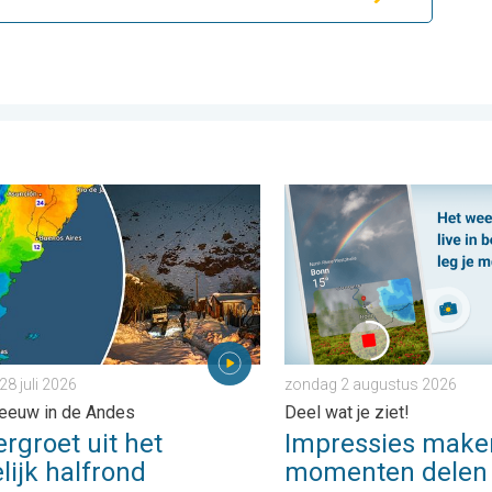
. vrijdag 31 juli 2026
oet uit het zuidelijk halfrond. Veel sneeuw in de Andes. . . dinsda
Impressies maken, momenten
28 juli 2026
zondag 2 augustus 2026
eeuw in de Andes
Deel wat je ziet!
rgroet uit het
Impressies make
lijk halfrond
momenten delen