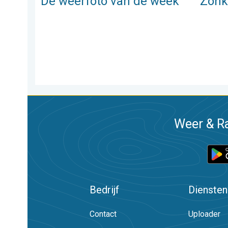
De weerfoto van de week
Zonkr
Weer & Ra
Bedrijf
Diensten
Contact
Uploader