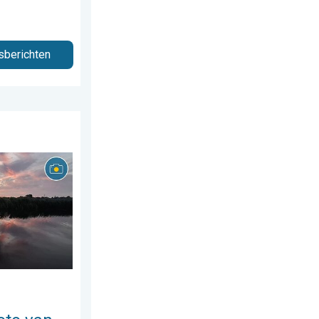
sberichten
us 2026
 week!. Weer&Radar uploader. . . zaterdag 25 juli 2026