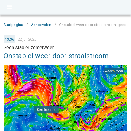
Startpagina
/
Aanbevolen
/
Onstabiel weer door straalstroom: geen s
13:36
22 juli 2025
Geen stabiel zomerweer
Onstabiel weer door straalstroom