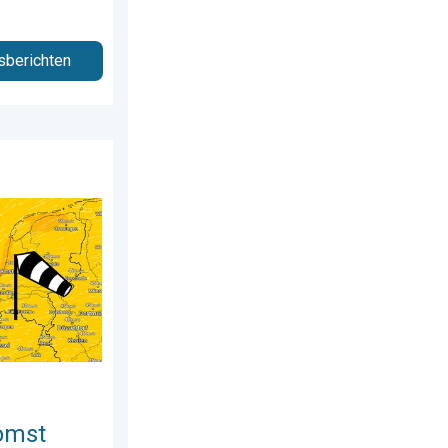
sberichten
us 2026
ima onder 25 graden. . . dinsdag 4 augustus 2026
omst