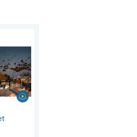
us 2026
k halfrond. Veel sneeuw in de Andes. . . dinsdag 28 juli 2026
et