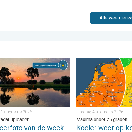
Alle weernieuw
ers warm. . . donderdag 23 juli 2026
foto van de week. Weer&Radar uploader. . . zaterdag 1 august
Koeler weer op komst. Max
 1 augustus 2026
dinsdag 4 augustus 2026
adar uploader
Maxima onder 25 graden
eerfoto van de week
Koeler weer op k