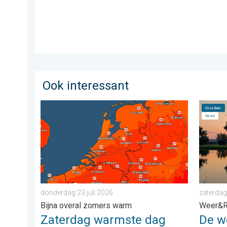
Ook interessant
Zaterdag warmste dag van de week. Bijna overal zom
De weer
donderdag 23 juli 2026
zaterdag
Bijna overal zomers warm
Weer&R
Zaterdag warmste dag
De w