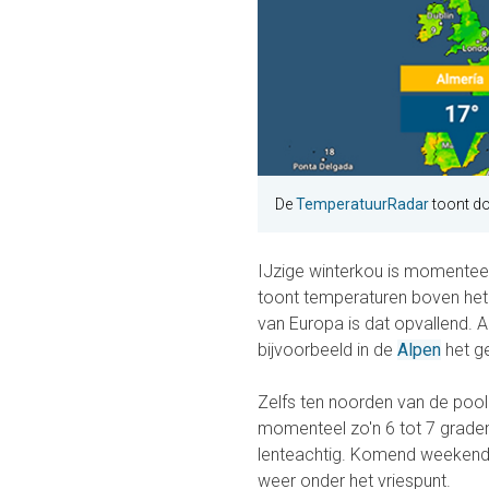
De
TemperatuurRadar
toont do
IJzige winterkou is momenteel
toont temperaturen boven het 
van Europa is dat opvallend. A
bijvoorbeeld in de
Alpen
het ge
Zelfs ten noorden van de poolc
momenteel zo'n 6 tot 7 graden
lenteachtig. Komend weekend d
weer onder het vriespunt.