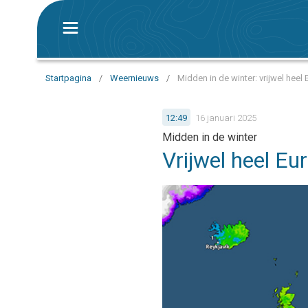
Startpagina
/
Weernieuws
/
Midden in de winter: vrijwel heel 
12:49
16 januari 2025
Midden in de winter
Vrijwel heel Eur