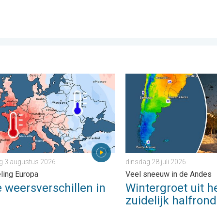
. . . zondag 2 augustus 2026
eersverschillen in juli. Tweedeling Europa. . . maandag 3 august
Wintergroet uit het zuidelij
 3 augustus 2026
dinsdag 28 juli 2026
ling Europa
Veel sneeuw in de Andes
 weersverschillen in
Wintergroet uit h
zuidelijk halfrond