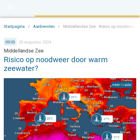
Startpagina
/
Aanbevolen
/
Middellandse Zee - Risico op noodweer 
09:03
20 augustus 2024
Middellandse Zee
Risico op noodweer door warm
zeewater?