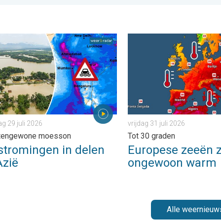
vrijdag 24 juli 2026
omingen in delen van Azië. Een buitengewone moesson. . . woen
Europese zeeën zijn ongewo
 29 juli 2026
vrijdag 31 juli 2026
itengewone moesson
Tot 30 graden
stromingen in delen
Europese zeeën z
Azië
ongewoon warm
Alle weernieuw