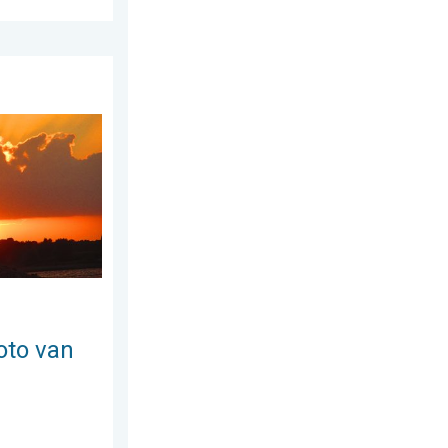
us 2026
e week!. Weer&Radar uploader. . . zondag 2 augustus 2026
oto van