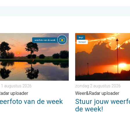
rijdag 24 juli 2026
foto van de week. Weer&Radar uploader. . . zaterdag 1 august
Stuur jouw weerfoto van d
 1 augustus 2026
zondag 2 augustus 2026
adar uploader
Weer&Radar uploader
eerfoto van de week
Stuur jouw weerf
de week!