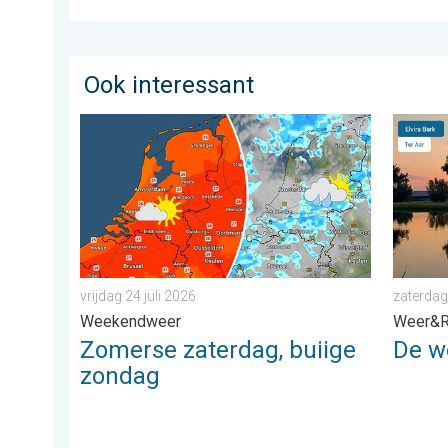
Ook interessant
Zomerse zaterdag, buiige zondag. Weekendweer. . . v
De weer
vrijdag 24 juli 2026
zaterdag
Weekendweer
Weer&R
Zomerse zaterdag, buiige
De w
zondag