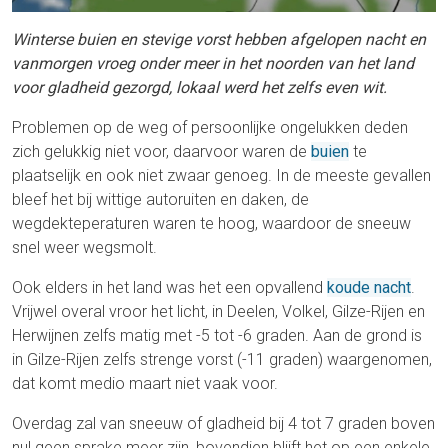
Winterse buien en stevige vorst hebben afgelopen nacht en
vanmorgen vroeg onder meer in het noorden van het land
voor gladheid gezorgd, lokaal werd het zelfs even wit.
Problemen op de weg of persoonlijke ongelukken deden
zich gelukkig niet voor, daarvoor waren de
buien
te
plaatselijk en ook niet zwaar genoeg. In de meeste gevallen
bleef het bij wittige autoruiten en daken, de
wegdekteperaturen waren te hoog, waardoor de sneeuw
snel weer wegsmolt.
Ook elders in het land was het een opvallend
koude nacht
.
Vrijwel overal vroor het licht, in Deelen, Volkel, Gilze-Rijen en
Herwijnen zelfs matig met -5 tot -6 graden. Aan de grond is
in Gilze-Rijen zelfs strenge vorst (-11 graden) waargenomen,
dat komt medio maart niet vaak voor.
Overdag zal van sneeuw of gladheid bij 4 tot 7 graden boven
nul geen sprake meer zijn, bovendien blijft het op een enkele