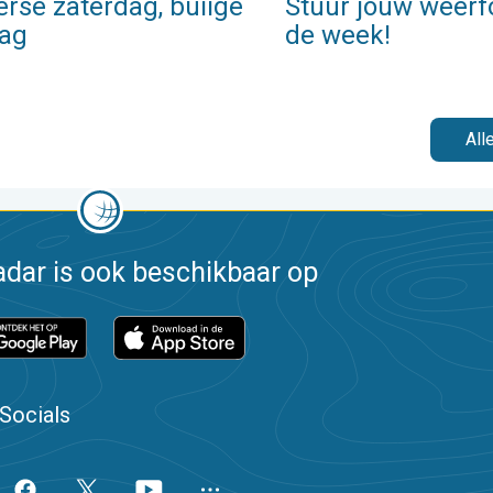
rse zaterdag, buiige
Stuur jouw weerf
ag
de week!
All
dar is ook beschikbaar op
Socials