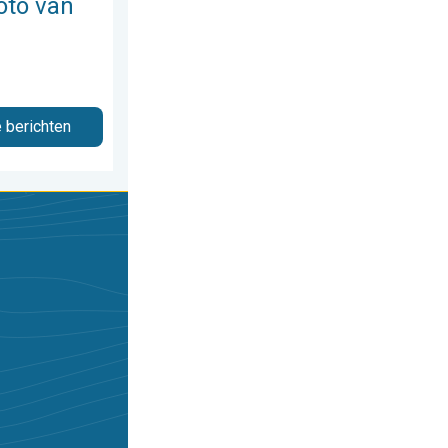
oto van
e berichten