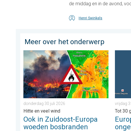
de middag en in de avond, voor
Henri Swinkels
Meer over het onderwerp
Ook in Zuidoost-Europa woeden bosbranden. Hitte en 
Europes
donderdag 30 juli 2026
vrijdag 3
Hitte en veel wind
Tot 30 
Ook in Zuidoost-Europa
Euro
woeden bosbranden
ong