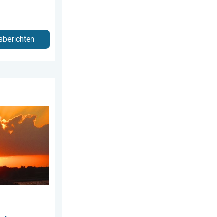
sberichten
e week!. Weer&Radar uploader. . . zondag 2 augustus 2026