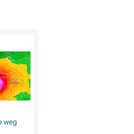
026
r Japan. Veel regen en wind. . . woensdag 5 augustus 2026
p weg