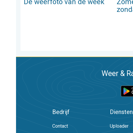
De weerfoto van de week
Zome
zond
Weer & Ra
Bedrijf
Diensten
Contact
Uploader