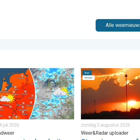
Alle weernieuw
 zaterdag 1 augustus 2026
 zaterdag, buiige zondag. Weekendweer. . . vrijdag 24 juli 2026
Stuur jouw weerfoto van d
4 juli 2026
zondag 2 augustus 2026
ndweer
Weer&Radar uploader