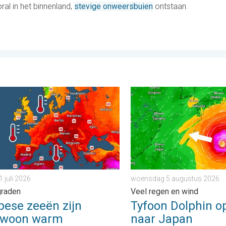
al in het binnenland,
stevige onweersbuien
ontstaan.
veel wind. . . donderdag 30 juli 2026
e zeeën zijn ongewoon warm. Tot 30 graden. . . vrijdag 31 juli 2
Tyfoon Dolphin op weg naa
1 juli 2026
woensdag 5 augustus 2026
graden
Veel regen en wind
pese zeeën zijn
Tyfoon Dolphin o
ewoon warm
naar Japan