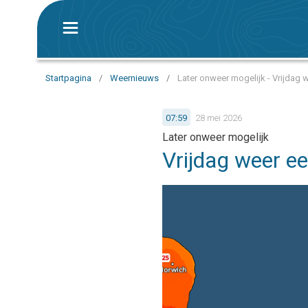
Startpagina
/
Weernieuws
/
Later onweer mogelijk - Vrijdag 
07:59
28 mei 2026
Later onweer mogelijk
Vrijdag weer e