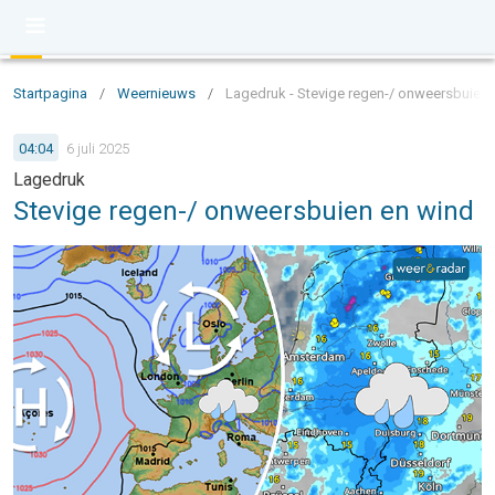
Startpagina
/
Weernieuws
/
Lagedruk - Stevige regen-/ onweersbuien 
04:04
6 juli 2025
Lagedruk
Stevige regen-/ onweersbuien en wind