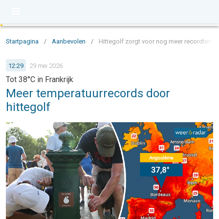
Startpagina
/
Aanbevolen
/
Hittegolf zorgt voor nog meer recordtemper
12:29
29 mei 2026
Tot 38°C in Frankrijk
Meer temperatuurrecords door
hittegolf