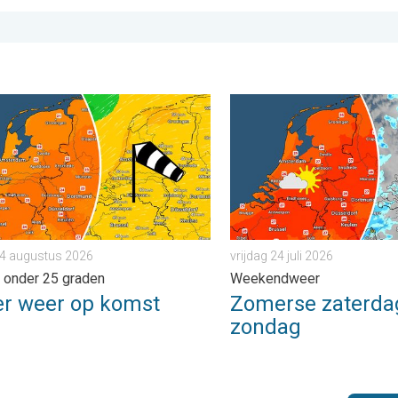
ers warm. . . donderdag 23 juli 2026
weer op komst. Maxima onder 25 graden. . . dinsdag 4 augustu
Zomerse zaterdag, buiige z
 4 augustus 2026
vrijdag 24 juli 2026
 onder 25 graden
Weekendweer
er weer op komst
Zomerse zaterdag
zondag