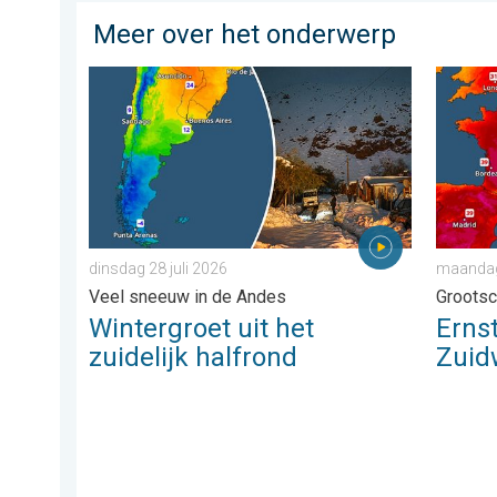
Meer over het onderwerp
Wintergroet uit het zuidelijk halfrond. Veel sneeuw in 
Ernstig
dinsdag 28 juli 2026
maandag 
Veel sneeuw in de Andes
Grootsc
Wintergroet uit het
Erns
zuidelijk halfrond
Zuid