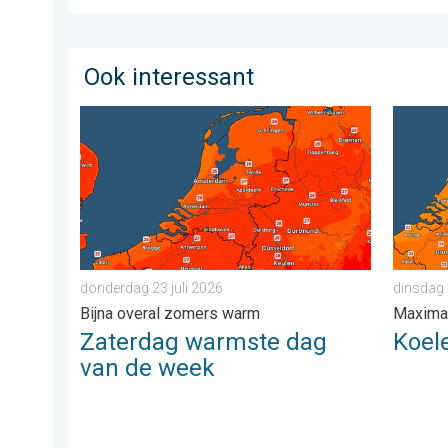
Ook interessant
Zaterdag warmste dag van de week. Bijna overal zom
Koeler 
donderdag 23 juli 2026
dinsdag
Bijna overal zomers warm
Maxima
Zaterdag warmste dag
Koel
van de week