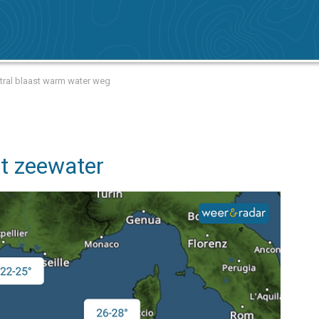
tral blaast warm water weg
et zeewater