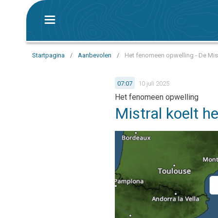
Startpagina
/
Aanbevolen
/
Het fenomeen opwelling - De Mis
07:07
10 juli 2025
Het fenomeen opwelling
Mistral koelt h