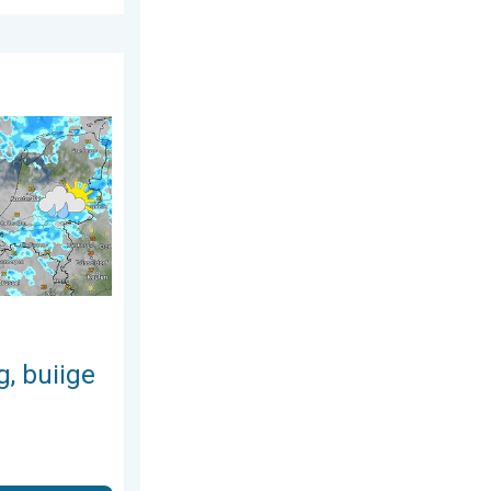
s 2026
ondag. Weekendweer. . . vrijdag 24 juli 2026
, buiige