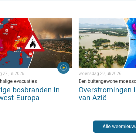
de Andes. . . dinsdag 28 juli 2026
e bosbranden in Zuidwest-Europa. Grootschalige evacuaties. . . 
Overstromingen in delen v
27 juli 2026
woensdag 29 juli 2026
halige evacuaties
Een buitengewone moess
tige bosbranden in
Overstromingen i
west-Europa
van Azië
Alle weernieuw