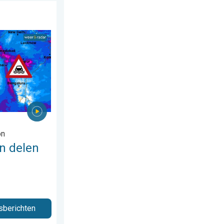
maandag 27 juli 2026
an Azië. Een buitengewone moesson. . . woensdag 29 juli 2026
on
n delen
sberichten