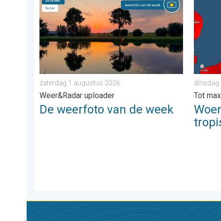
zaterdag 1 augustus 2026
dinsdag 
Weer&Radar uploader
Tot max
De weerfoto van de week
Woen
trop