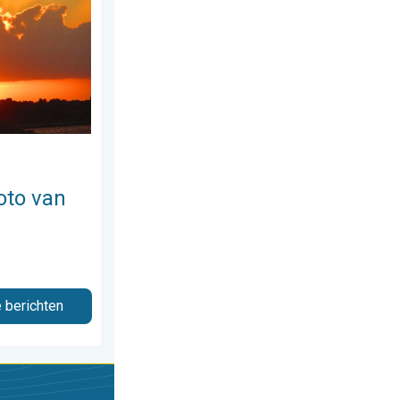
oto van
e berichten