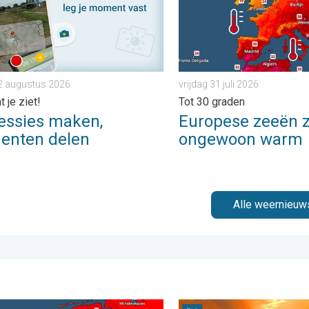
2 augustus 2026
vrijdag 31 juli 2026
 je ziet!
Tot 30 graden
essies maken,
Europese zeeën z
nten delen
ongewoon warm
Alle weernieuw
 zaterdag 1 augustus 2026
g bijna overal tropisch warm. Tot maximaal 35 graden. . . dinsd
Stuur jouw weerfoto van d