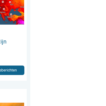
ijn
sberichten
ag 28 juli 2026
e week!. Weer&Radar uploader. . . zondag 2 augustus 2026