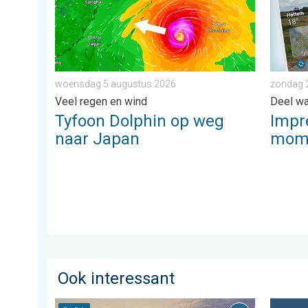
woensdag 5 augustus 2026
zondag 
Veel regen en wind
Deel wat
Tyfoon Dolphin op weg
Impr
naar Japan
mome
Ook interessant
De weerfoto van de week. Weer&Radar uploader. . .
Woensda