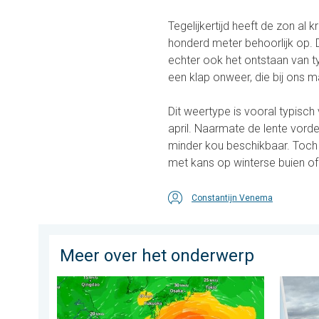
Tegelijkertijd heeft de zon al
honderd meter behoorlijk op.
echter ook het ontstaan van t
een klap onweer, die bij ons
Dit weertype is vooral typisch
april. Naarmate de lente vord
minder kou beschikbaar. Toch 
met kans op winterse buien of 
Constantijn Venema
Meer over het onderwerp
Tyfoon Dolphin op weg naar Japan. Veel regen en wi
Impress