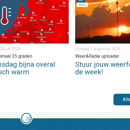
28 juli 2026
zondag 2 augustus 2026
imaal 35 graden
Weer&Radar uploader
sdag bijna overal
Stuur jouw weerf
isch warm
de week!
All