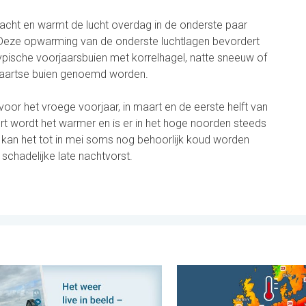
 kracht en warmt de lucht overdag in de onderste paar
 Deze opwarming van de onderste luchtlagen bevordert
ypische voorjaarsbuien met korrelhagel, natte sneeuw of
 maartse buien genoemd worden.
 voor het vroege voorjaar, in maart en de eerste helft van
ert wordt het warmer en is er in het hoge noorden steeds
kan het tot in mei soms nog behoorlijk koud worden
schadelijke late nachtvorst.
nd. . . woensdag 5 augustus 2026
ies maken, momenten delen. Deel wat je ziet!. . . zondag 2 aug
Europese zeeën zijn ongewo