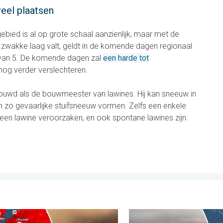
eel plaatsen
ebied is al op grote schaal aanzienlijk, maar met de
zwakke laag valt, geldt in de komende dagen regionaal
 van 5. De komende dagen zal
een harde tot
 nog verder verslechteren.
ouwd als de bouwmeester van lawines. Hij kan sneeuw in
n zo gevaarlijke stuifsneeuw vormen. Zelfs een enkele
een lawine veroorzaken, en ook spontane lawines zijn
de Andes. . . dinsdag 28 juli 2026
e bosbranden in Zuidwest-Europa. Grootschalige evacuaties. . . 
Bosbranden lopen uit de hand