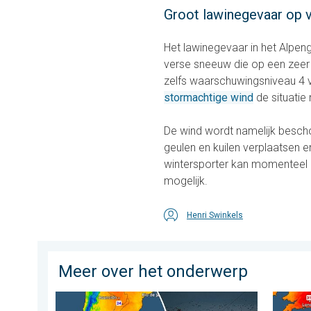
Groot lawinegevaar op v
Het lawinegevaar in het Alpeng
verse sneeuw die op een zeer 
zelfs waarschuwingsniveau 4
stormachtige wind
de situatie
De wind wordt namelijk besch
geulen en kuilen verplaatsen e
wintersporter kan momenteel 
mogelijk.
Henri Swinkels
Meer over het onderwerp
Wintergroet uit het zuidelijk halfrond. Veel sneeuw in 
Ernstig