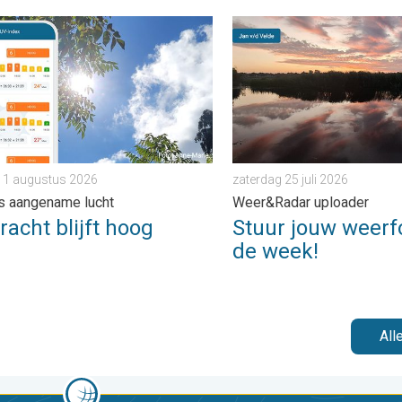
 zaterdag 1 augustus 2026
ht blijft hoog. Ondanks aangename lucht. . . zaterdag 1 august
Stuur jouw weerfoto van de
 1 augustus 2026
zaterdag 25 juli 2026
s aangename lucht
Weer&Radar uploader
acht blijft hoog
Stuur jouw weerf
de week!
All