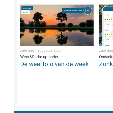
De weerfoto van de week. Weer&Radar uploader. . .
Zonkrac
zaterdag 1 augustus 2026
zaterdag
Weer&Radar uploader
Ondank
De weerfoto van de week
Zonkr