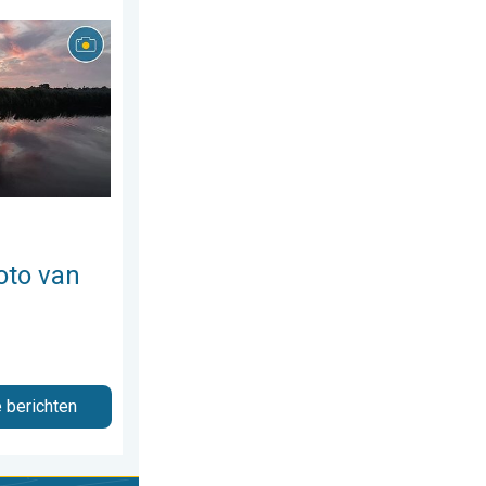
us 2026
 week!. Weer&Radar uploader. . . zaterdag 25 juli 2026
oto van
e berichten