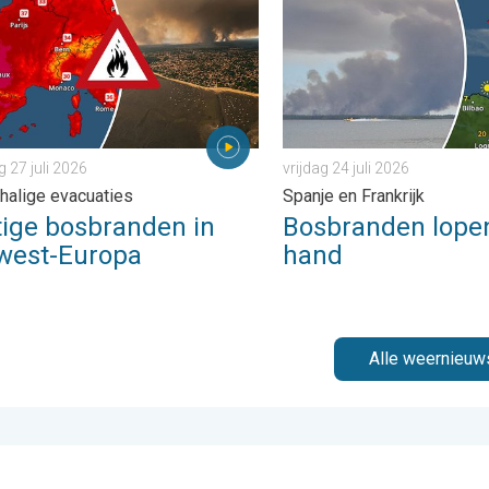
27 juli 2026
vrijdag 24 juli 2026
halige evacuaties
Spanje en Frankrijk
tige bosbranden in
Bosbranden lopen
west-Europa
hand
Alle weernieuw