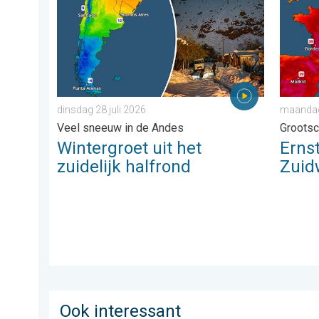
dinsdag 28 juli 2026
maandag 
Veel sneeuw in de Andes
Grootsc
Wintergroet uit het
Erns
zuidelijk halfrond
Zuid
Ook interessant