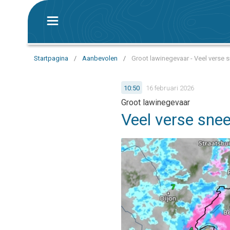
Startpagina
/
Aanbevolen
/
Groot lawinegevaar - Veel verse 
10:50
16 februari 2026
Groot lawinegevaar
Veel verse sne