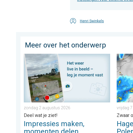
Henri Swinkels
Meer over het onderwerp
Impressies maken, momenten delen. Deel wat je ziet!
Hagel al
zondag 2 augustus 2026
vrijdag 
Deel wat je ziet!
Zwaar o
Impressies maken,
Hagel
momenten delen
Pole