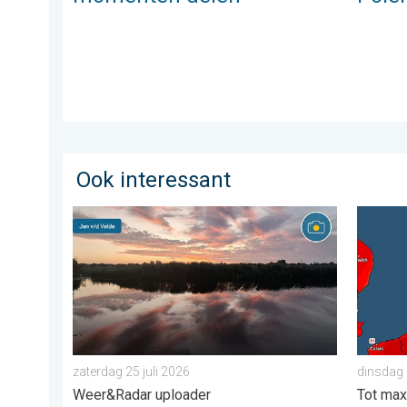
Ook interessant
Stuur jouw weerfoto van de week!. Weer&Radar upload
Woensda
zaterdag 25 juli 2026
dinsdag 
Weer&Radar uploader
Tot max