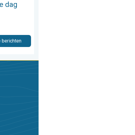
e dag
e berichten