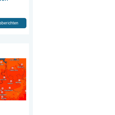
sberichten
ag 28 juli 2026
de week. Bijna overal zomers warm. . . donderdag 23 juli 2026