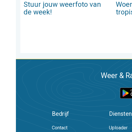
Stuur jouw weerfoto van
Woen
de week!
trop
Weer & Ra
Bedrijf
Diensten
Contact
Uploader