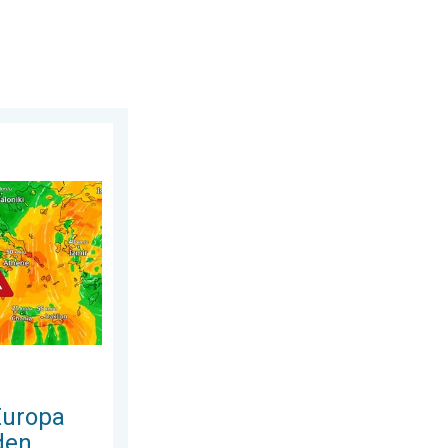
 augustus 2026
den bosbranden. Hitte en veel wind. . . donderdag 30 juli 2026
Europa
den