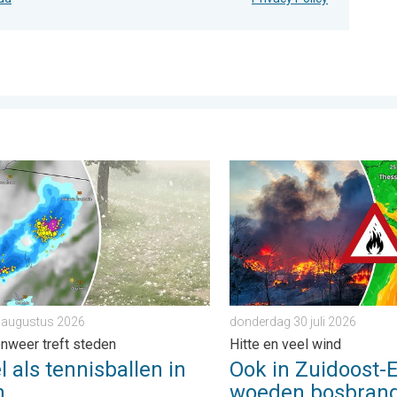
. . . zondag 2 augustus 2026
s tennisballen in Polen. Zwaar onweer treft steden. . . vrijdag 7
Ook in Zuidoost-Europa woe
7 augustus 2026
donderdag 30 juli 2026
nweer treft steden
Hitte en veel wind
 als tennisballen in
Ook in Zuidoost-
n
woeden bosbran