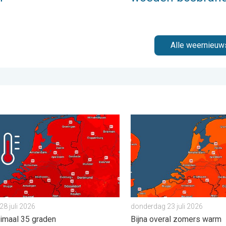
Alle weernieuw
er. . . zaterdag 25 juli 2026
g bijna overal tropisch warm. Tot maximaal 35 graden. . . dinsd
Zaterdag warmste dag van 
28 juli 2026
donderdag 23 juli 2026
imaal 35 graden
Bijna overal zomers warm