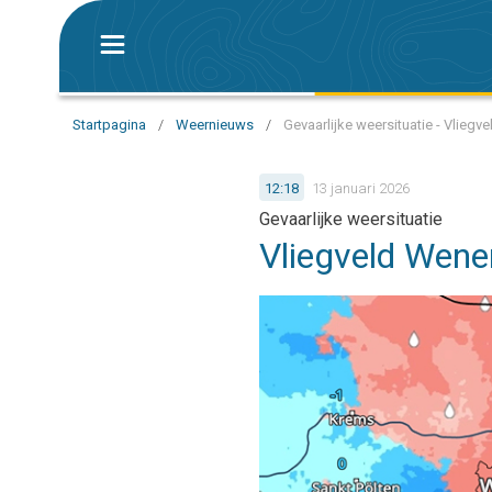
Startpagina
/
Weernieuws
/
Gevaarlijke weersituatie - Vliegv
12:18
13 januari 2026
Gevaarlijke weersituatie
Vliegveld Wenen