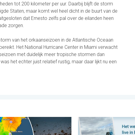
eden tot 200 kilometer per uur. Daarbij blijft de storm
igde Staten, maar komt wel heel dicht in de buurt van de
uitgesloten dat Ernesto zelfs pal over de eilanden heen
hade zorgen.
e storm van het orkaanseizoen in de Atlantische Oceaan
bereikt. Het National Hurricane Center in Miami verwacht
anseizoen met duidelijk meer tropische stormen dan
 het echter juist relatief rustig, maar daar lijkt nu een
. vrijdag 31 juli 2026
oet uit het zuidelijk halfrond. Veel sneeuw in de Andes. . . dinsda
Impressies maken, momenten