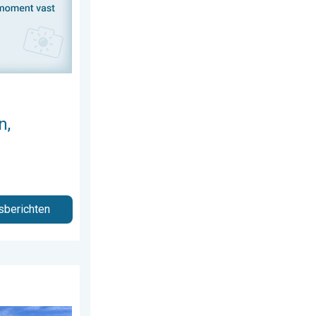
n,
sberichten
 juli 2026
 te trekken. Weekendweer. . . donderdag 30 juli 2026