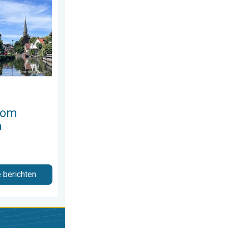
 om
n
e berichten