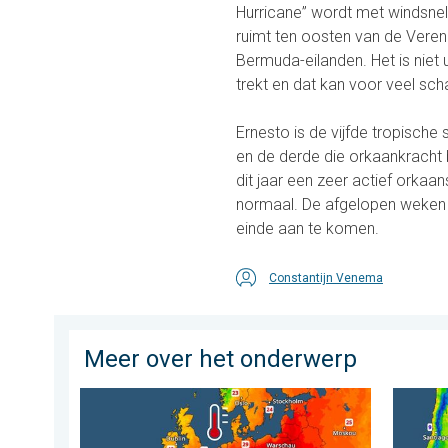
Hurricane” wordt met windsnelh
ruimt ten oosten van de Veren
Bermuda-eilanden. Het is niet 
trekt en dat kan voor veel sc
Ernesto is de vijfde tropisch
en de derde die orkaankracht 
dit jaar een zeer actief orka
normaal. De afgelopen weken was
einde aan te komen.
Constantijn Venema
Meer over het onderwerp
Europese zeeën zijn ongewoon warm. Tot 30 graden. . 
Wintergr