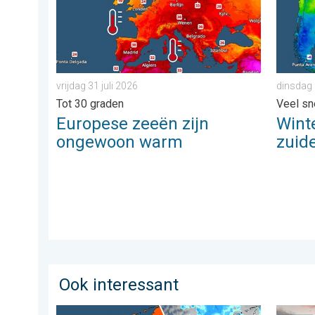
vrijdag 31 juli 2026
dinsdag 
Tot 30 graden
Veel sn
Europese zeeën zijn
Winte
ongewoon warm
zuide
Ook interessant
Zomerse zaterdag, buiige zondag. Weekendweer. . . v
Stuur j