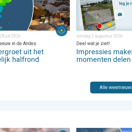
28 juli 2026
zondag 2 augustus 2026
eeuw in de Andes
Deel wat je ziet!
rgroet uit het
Impressies make
lijk halfrond
momenten delen
Alle weernieuw
rijdag 24 juli 2026
ouw weerfoto van de week!. Weer&Radar uploader. . . zaterdag 25
Fraai zomerweer om eropuit