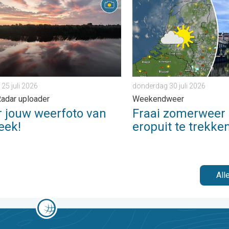
 25 juli 2026
donderdag 30 juli 2026
adar uploader
Weekendweer
r jouw weerfoto van
Fraai zomerweer
eek!
eropuit te trekke
All