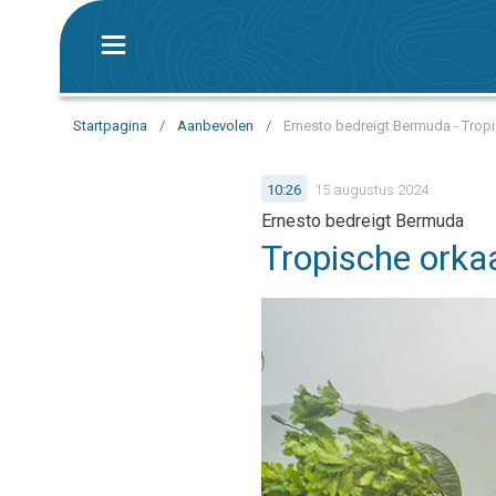
Startpagina
/
Aanbevolen
/
Ernesto bedreigt Bermuda - Tropi
10:26
15 augustus 2024
Ernesto bedreigt Bermuda
Tropische orkaa